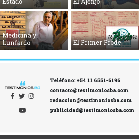
Estado
El Ajenjo
Medicina y
El Primer Prode
Lunfardo
Teléfono: +54 11 6551-6196
contacto@testimoniosba.com
redaccion@testimoniosba.com
publicidad@testimoniosba.com