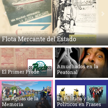
Anterior
Si
Flota Mercante del Estado
Amuchados en la
El Primer Prode
Peatonal
Las Aguas de la
La Política y los
Memoria
Políticos en Frases