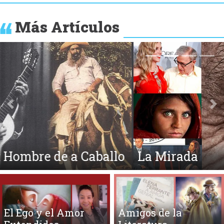
Más Artículos
Anterior
Si
La Mirada
El Ego y el Amor
Amigos de la