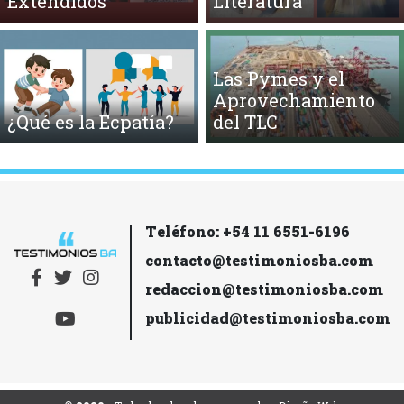
Extendidos
Literatura
Las Pymes y el
Aprovechamiento
¿Qué es la Ecpatía?
del TLC
Teléfono: +54 11 6551-6196
contacto@testimoniosba.com
redaccion@testimoniosba.com
publicidad@testimoniosba.com