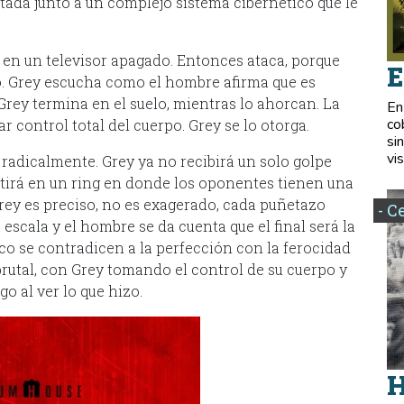
antada junto a un complejo sistema cibernético que le
ejo en un televisor apagado. Entonces ataca, porque
E
lo. Grey escucha como el hombre afirma que es
rey termina en el suelo, mientras lo ahorcan. La
En
co
 control total del cuerpo. Grey se lo otorga.
si
vis
radicalmente. Grey ya no recibirá un solo golpe
tirá en un ring en donde los oponentes tienen una
ey es preciso, no es exagerado, cada puñetazo
- C
escala y el hombre se da cuenta que el final será la
co se contradicen a la perfección con la ferocidad
rutal, con Grey tomando el control de su cuerpo y
o al ver lo que hizo.
H