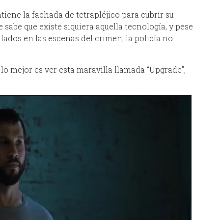
ene la fachada de tetrapléjico para cubrir su
e sabe que existe siquiera aquella tecnología, y pese
lados en las escenas del crimen, la policía no
, lo mejor es ver esta maravilla llamada “Upgrade”,