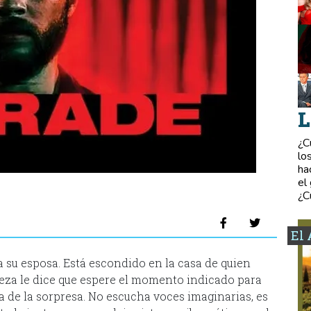
L
¿C
lo
ha
el
¿C
El 
 su esposa. Está escondido en la casa de quien
beza le dice que espere el momento indicado para
ca de la sorpresa. No escucha voces imaginarias, es