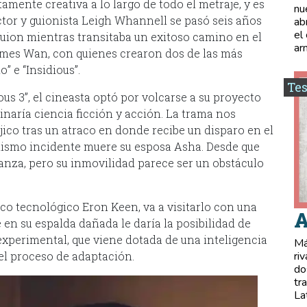
tamente creativa a lo largo de todo el metraje, y es
nu
ector y guionista Leigh Whannell se pasó seis años
ab
el
guion mientras transitaba un exitoso camino en el
ar
 James Wan, con quienes crearon dos de las más
” e “Insidious”.
Tes
us 3”, el cineasta optó por volcarse a su proyecto
naría ciencia ficción y acción. La trama nos
jico tras un atraco en donde recibe un disparo en el
 mismo incidente muere su esposa Asha. Desde que
anza, pero su inmovilidad parece ser un obstáculo
fico tecnológico Eron Keen, va a visitarlo con una
A
 en su espalda dañada le daría la posibilidad de
experimental, que viene dotada de una inteligencia
Má
 el proceso de adaptación.
ri
do
tr
La