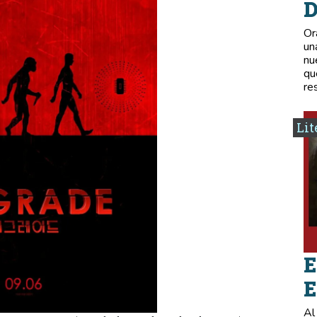
D
Or
un
nu
qu
re
Lit
E
E
Al