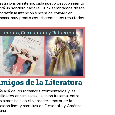
estra prisión interna, cada nuevo descubrimiento
rirá un sendero hacia la luz. Si sembramos desde
 corazón la intención sincera de convivir en
monía, muy pronto cosecharemos los resultados.
timonio, Conciencia y Reflexión
migos de la Literatura
s allá de los romances atormentados y las
validades encarnizadas, la unión fraternal entre
s almas ha sido el verdadero motor de la
adición lírica y narrativa de Occidente y América
tina.