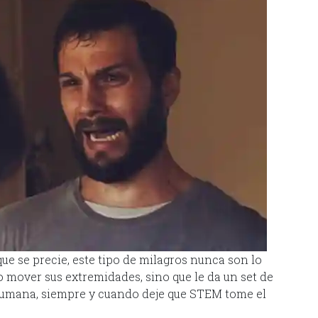
ue se precie, este tipo de milagros nunca son lo
o mover sus extremidades, sino que le da un set de
ehumana, siempre y cuando deje que STEM tome el