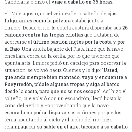
Candelaria e hizo el
viaje a caballo en 36 horas
.
El 12 de agosto, aquel veinteañero salteño de
ojos
fulgurantes como la pólvora
estaba junto a
Liniers. Desde el río, la goleta Justina disparaba sus
26
cañones contra las tropas criollas
que trataban de
acercarse al
último bastión inglés por la costa y por
el Bajo
. Una súbita bajante del Plata hizo que la nave
encallara cerca de la orilla, por lo que tuvieron que
apuntalarla. Liniers pidió un catalejo para observar la
situación, se volvió hacia Güemes y le dijo: “
Usted,
que anda siempre bien montado, vaya y encuentre a
Pueyrredón, pídale algunas tropas y siga al barco
desde la costa, para que no se nos escape
”. Así hizo el
salteño, que volvió con un escuadrón, llegó hasta la
zona del Retiro y –aprovechando que la
nave
escorada no podía disparar
sus cañones porque los
tenía apuntando al cielo y al lecho del río- hizo
relampaguear
su sable en el aire, taconeó a su caballo