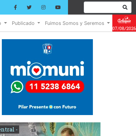
o
Publicado
Fuimos Somos y Seremos
07/08/2026
entral -