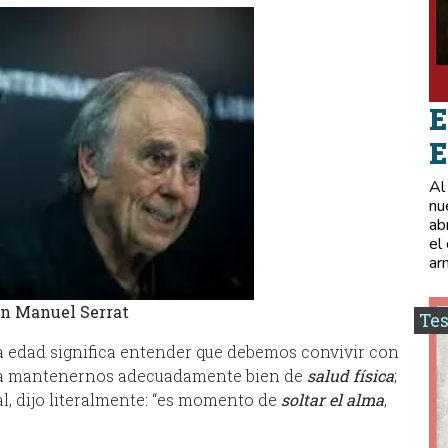
E
E
Al
nu
ab
el
ar
an Manuel Serrat
Tes
era edad significa entender que debemos convivir con
ara mantenernos adecuadamente bien de
salud física
;
al, dijo literalmente: “es momento de
soltar el alma
,