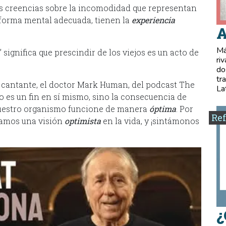
s creencias sobre la incomodidad que representan
n forma mental adecuada, tienen la
experiencia
A
.
Má
 significa que prescindir de los viejos es un acto de
ri
do
tr
 cantante, el doctor Mark Human, del podcast The
La
o es un fin en sí mismo, sino la consecuencia de
uestro organismo funcione de manera
óptima
. Por
Ref
gamos una visión
optimista
en la vida, y ¡sintámonos
¿