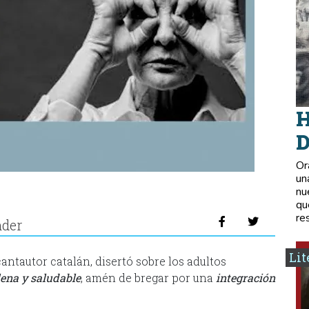
H
D
Or
un
nu
qu
re
nder
Lit
antautor catalán, disertó sobre los adultos
ena y saludable
, amén de bregar por una
integración