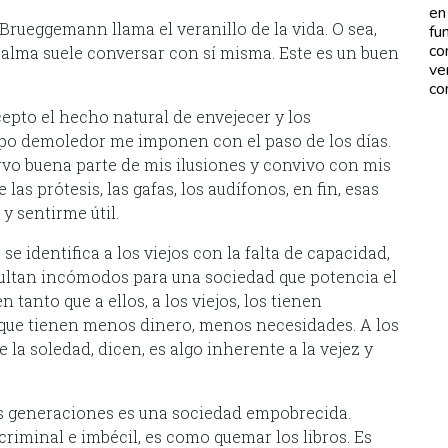
en
Brueggemann llama el veranillo de la vida. O sea,
fu
co
alma suele conversar con sí misma. Este es un buen
ve
co
epto el hecho natural de envejecer y los
mpo demoledor me imponen con el paso de los días.
vo buena parte de mis ilusiones y convivo con mis
as prótesis, las gafas, los audífonos, en fin, esas
 y sentirme útil.
 identifica a los viejos con la falta de capacidad,
esultan incómodos para una sociedad que potencia el
n tanto que a ellos, a los viejos, los tienen
ue tienen menos dinero, menos necesidades. A los
 la soledad, dicen, es algo inherente a la vejez y
as generaciones es una sociedad empobrecida.
 criminal e imbécil, es como quemar los libros. Es