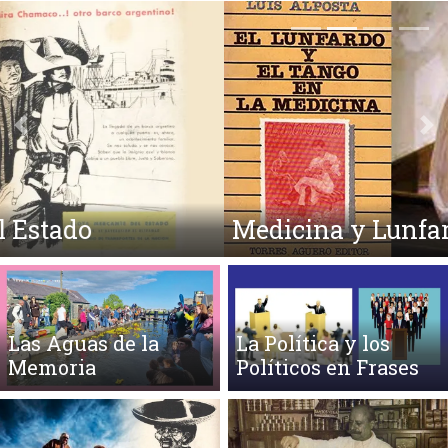
Anterior
Si
Medicina y Lunfardo
Las Aguas de la
La Política y los
Memoria
Políticos en Frases