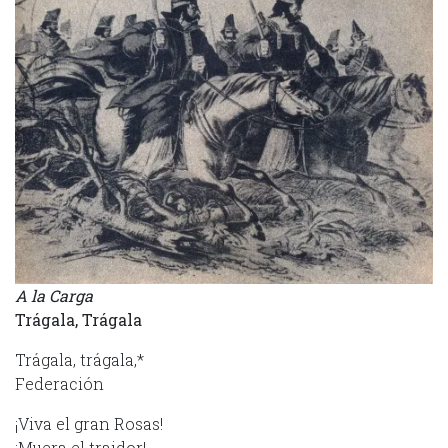
A la Carga
Trágala, Trágala
Trágala, trágala,*
Federación
¡Viva el gran Rosas!
¡Muera el traidor!