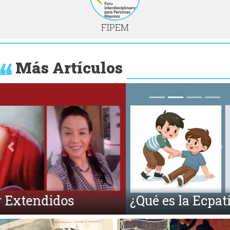
FIPEM
Más Artículos
Anterior
Si
¿Qué es la Ecpatía?