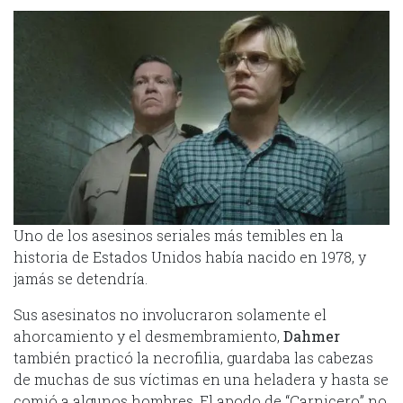
Uno de los asesinos seriales más temibles en la
historia de Estados Unidos había nacido en 1978, y
jamás se detendría.
Sus asesinatos no involucraron solamente el
ahorcamiento y el desmembramiento,
Dahmer
también practicó la necrofilia, guardaba las cabezas
de muchas de sus víctimas en una heladera y hasta se
comió a algunos hombres. El apodo de “Carnicero” no