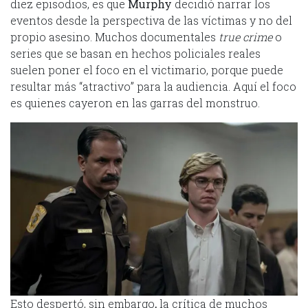
diez episodios, es que
Murphy
decidió narrar los
eventos desde la perspectiva de las víctimas y no del
propio asesino. Muchos documentales
true crime
o
series que se basan en hechos policiales reales
suelen poner el foco en el victimario, porque puede
resultar más “atractivo” para la audiencia. Aquí el foco
es quienes cayeron en las garras del monstruo.
Esto despertó, sin embargo
,
la crítica de muchos