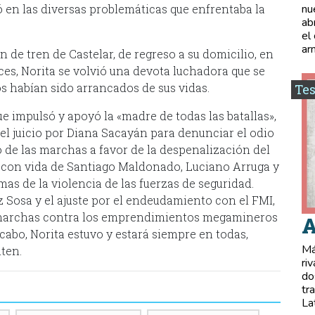
 en las diversas problemáticas que enfrentaba la
nu
ab
el
ar
n de tren de Castelar, de regreso a su domicilio, en
es, Norita se volvió una devota luchadora que se
s habían sido arrancados de sus vidas.
Tes
e impulsó y apoyó la «madre de todas las batallas»,
l juicio por Diana Sacayán para denunciar el odio
pó de las marchas a favor de la despenalización del
ón con vida de Santiago Maldonado, Luciano Arruga y
imas de la violencia de las fuerzas de seguridad.
Sosa y el ajuste por el endeudamiento con el FMI,
 marchas contra los emprendimientos megamineros
A
l cabo, Norita estuvo y estará siempre en todas,
Má
ten.
ri
do
tr
La