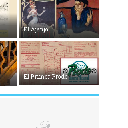
El Ajenjo
El Primer Prode
o