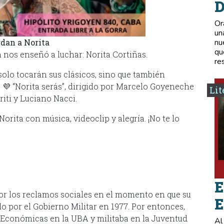
D
Or
un
rdan a Norita
nu
qu
 nos enseñó a luchar: Norita Cortiñas.
re
solo tocarán sus clásicos, sino que también
 💜 “Norita serás”, dirigido por Marcelo Goyeneche
Lit
riti y Luciano Nacci.
orita con música, videoclip y alegría. ¡No te lo
E
or los reclamos sociales en el momento en que su
E
o por el Gobierno Militar en 1977. Por entonces,
s Económicas en la UBA y militaba en la Juventud
Al