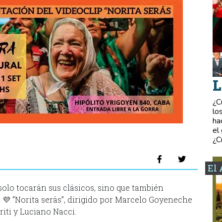
L
¿C
lo
ha
el
¿C
El 
solo tocarán sus clásicos, sino que también
 💜 “Norita serás”, dirigido por Marcelo Goyeneche
riti y Luciano Nacci.