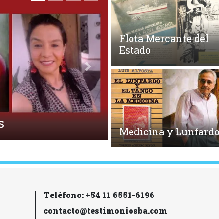
Flota Mercante del
Estado
Siguiente
Medicina y Lunfard
Teléfono: +54 11 6551-6196
contacto@testimoniosba.com