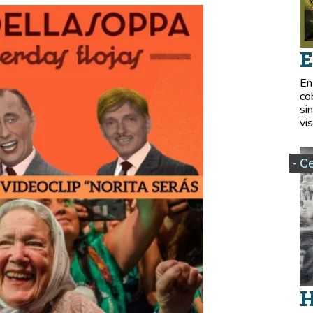
E
En
co
si
vis
- C
H