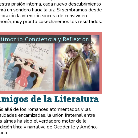
estra prisión interna, cada nuevo descubrimiento
rirá un sendero hacia la luz. Si sembramos desde
 corazón la intención sincera de convivir en
monía, muy pronto cosecharemos los resultados.
timonio, Conciencia y Reflexión
migos de la Literatura
s allá de los romances atormentados y las
validades encarnizadas, la unión fraternal entre
s almas ha sido el verdadero motor de la
adición lírica y narrativa de Occidente y América
tina.