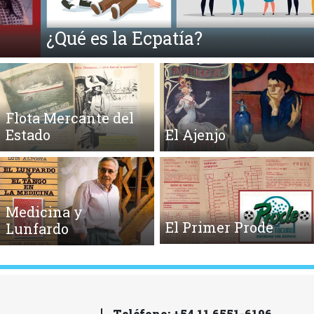
¿Qué es la Ecpatía?
Flota Mercante del
Estado
El Ajenjo
Medicina y
El Primer Prode
Lunfardo
Teléfono: +54 11 6551-6196