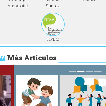
Ambrosini
Suarez
FIPEM
Más Artículos
Anterior
Si