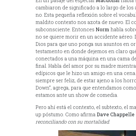
En un pasaje del especial
Macdonal
habla 
cambiaron de significado a lo largo de los
no. Esta pequeña reflexión sobre el vocabu
maldito contexto nos azota de nuevo. El c
subconsciente. Entonces
Norm
habla sobre
no se quiere morir en un accidente aéreo.
Dios para que uno ponga sus asuntos en o
testamento en donde dejemos en claro qu
conectados a una máquina en una cama de h
final. Habla del amor por su madre mientr
edípicos que le hizo un amigo en una cena
siempre ser feliz, de estar ajeno a los h
Down”, agrega, para que entendamos como p
estamos ante un show de comedia.
Pero ahí está el contexto, el subtexto, el 
up póstumo. Como afirma
Dave Chappelle
reconciliando con su mortalidad
.