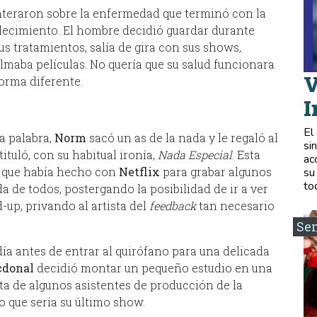
nteraron sobre la enfermedad que terminó con la
llecimiento. El hombre decidió guardar durante
s tratamientos, salía de gira con sus shows,
ilmaba películas. No quería que su salud funcionara
V
forma diferente.
I
El
a palabra,
Norm
sacó un as de la nada y le regaló al
si
tuló, con su habitual ironía,
Nada Especial
. Esta
ac
o que había hecho con
Netflix
para grabar algunos
su
to
a de todos, postergando la posibilidad de ir a ver
d-up, privando al artista del
feedback
tan necesario
Se
ía antes de entrar al quirófano para una delicada
cdonal
decidió montar un pequeño estudio en una
ta de algunos asistentes de producción de la
o que sería su último show.