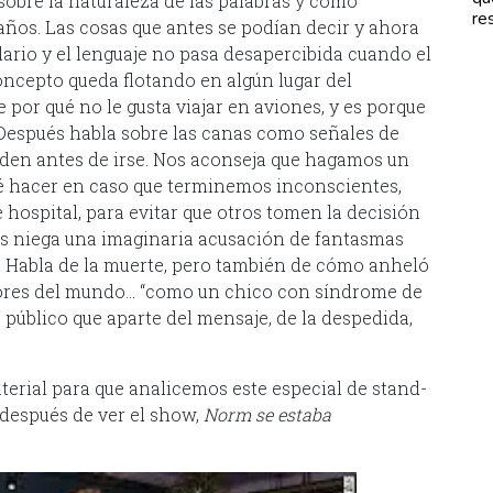
sobre la naturaleza de las palabras y cómo
re
 años. Las cosas que antes se podían decir y ahora
lario y el lenguaje no pasa desapercibida cuando el
oncepto queda flotando en algún lugar del
 por qué no le gusta viajar en aviones, y es porque
 Después habla sobre las canas como señales de
rden antes de irse. Nos aconseja que hagamos un
é hacer en caso que terminemos inconscientes,
ospital, para evitar que otros tomen la decisión
as niega una imaginaria acusación de fantasmas
. Habla de la muerte, pero también de cómo anheló
orrores del mundo… “como un chico con síndrome de
úblico que aparte del mensaje, de la despedida,
material para que analicemos este especial de stand-
después de ver el show,
Norm se estaba