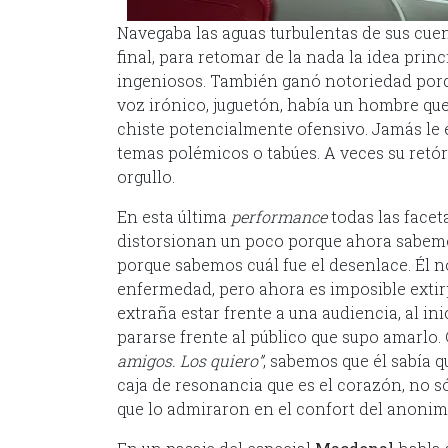
Navegaba las aguas turbulentas de sus cu
final, para retomar de la nada la idea prin
ingeniosos. También ganó notoriedad porq
voz irónico, juguetón, había un hombre que 
chiste potencialmente ofensivo. Jamás le e
temas polémicos o tabúes. A veces su retór
orgullo.
En esta última
performance
todas las facet
distorsionan un poco porque ahora sabe
porque sabemos cuál fue el desenlace. Él n
enfermedad, pero ahora es imposible extir
extraña estar frente a una audiencia, al in
pararse frente al público que supo amarlo. 
amigos. Los quiero”
, sabemos que él sabía q
caja de resonancia que es el corazón, no s
que lo admiraron en el confort del anonim