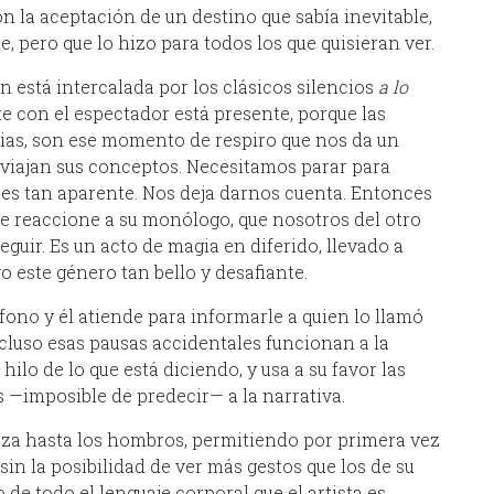
n la aceptación de un destino que sabía inevitable,
, pero que lo hizo para todos los que quisieran ver.
 está intercalada por los clásicos silencios
a lo
e con el espectador está presente, porque las
rias, son ese momento de respiro que nos da un
e viajan sus conceptos. Necesitamos parar para
o es tan aparente. Nos deja darnos cuenta. Entonces
ue reaccione a su monólogo, que nosotros del otro
eguir. Es un acto de magia en diferido, llevado a
 este género tan bello y desafiante.
fono y él atiende para informarle a quien lo llamó
luso esas pausas accidentales funcionan a la
hilo de lo que está diciendo, y usa a su favor las
 —imposible de predecir— a la narrativa.
eza hasta los hombros, permitiendo por primera vez
sin la posibilidad de ver más gestos que los de su
 de todo el lenguaje corporal que el artista es