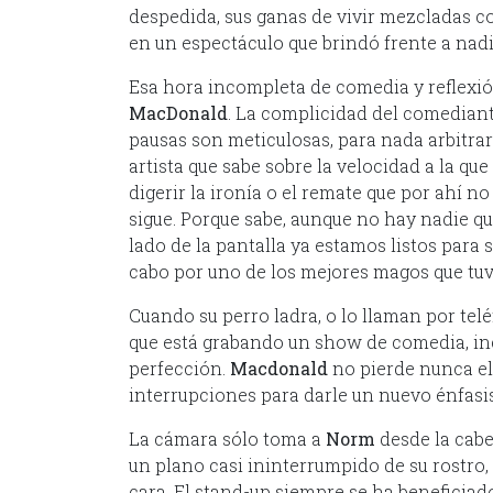
despedida, sus ganas de vivir mezcladas co
en un espectáculo que brindó frente a nadie
Esa hora incompleta de comedia y reflexión
MacDonald
. La complicidad del comediant
pausas son meticulosas, para nada arbitra
artista que sabe sobre la velocidad a la qu
digerir la ironía o el remate que por ahí n
sigue. Porque sabe, aunque no hay nadie q
lado de la pantalla ya estamos listos para s
cabo por uno de los mejores magos que tuvo
Cuando su perro ladra, o lo llaman por telé
que está grabando un show de comedia, inc
perfección.
Macdonald
no pierde nunca el 
interrupciones para darle un nuevo énfasis
La cámara sólo toma a
Norm
desde la cab
un plano casi ininterrumpido de su rostro, 
cara. El stand-up siempre se ha beneficiado