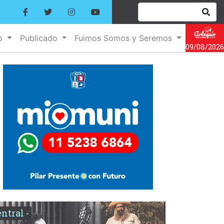
no
Publicado
Fuimos Somos y Seremos
09/08/2026
entral -