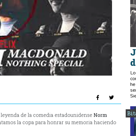
J
d
Lo
co
he
se
Si
Bi
la leyenda de la comedia estadounidense
Norm
vantamos la copa para honrar su memoria haciendo