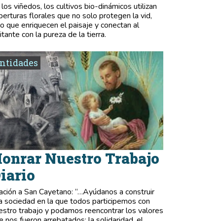
 los viñedos, los cultivos bio-dinámicos utilizan
berturas florales que no solo protegen la vid,
no que enriquecen el paisaje y conectan al
itante con la pureza de la tierra.
ntidades
onrar Nuestro Trabajo
iario
ación a San Cayetano: “…Ayúdanos a construir
a sociedad en la que todos participemos con
estro trabajo y podamos reencontrar los valores
e nos fueron arrebatados: la solidaridad, el