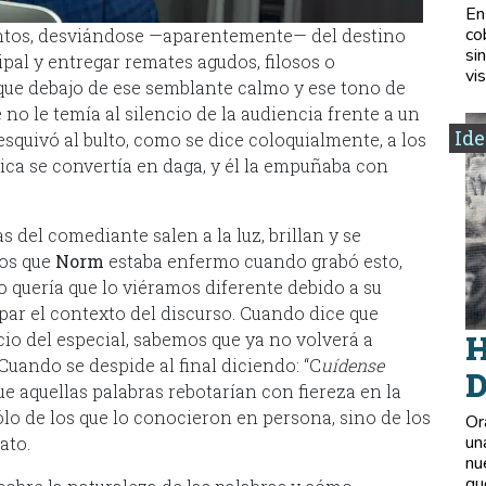
En
co
entos, desviándose —aparentemente— del destino
si
cipal y entregar remates agudos, filosos o
vis
ue debajo de ese semblante calmo y ese tono de
no le temía al silencio de la audiencia frente a un
Ide
squivó al bulto, como se dice coloquialmente, a los
ica se convertía en daga, y él la empuñaba con
as del comediante salen a la luz, brillan y se
mos que
Norm
estaba enfermo cuando grabó esto,
o quería que lo viéramos diferente debido a su
par el contexto del discurso. Cuando dice que
icio del especial, sabemos que ya no volverá a
H
Cuando se despide al final diciendo: “C
uídense
D
ue aquellas palabras rebotarían con fiereza en la
ólo de los que lo conocieron en persona, sino de los
Or
un
ato.
nu
qu