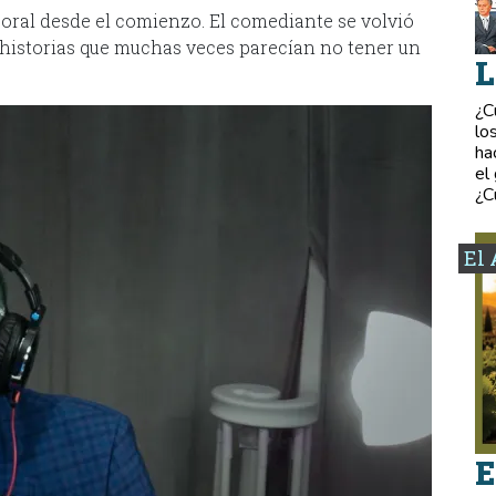
oral desde el comienzo. El comediante se volvió
r historias que muchas veces parecían no tener un
L
¿C
lo
ha
el
¿C
El 
E