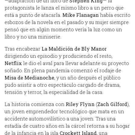
—adaptación de un libro de
Stephen King
— la
protagonista le lanza el mismo libro a un perro que
está a punto de atacarla.
Mike Flanagan
había escrito
esbozos de la novela en el pasado y su mujer siempre
pensó que en algún momento vería la luz como un
libro y no una miniserie.
Tras encabezar
La Maldición de Bly Manor
dirigiendo un episodio y produciendo el resto,
Netflix
le dio el aval para llevar adelante su proyecto
soñado. En plena pandemia comenzó el rodaje de
Misa de Medianoche
, y un año después el público
pudo asistir a otro espectáculo cargado de drama,
tensión y terror, la especialidad de la casa.
La historia comienza con
Riley Flynn
(
Zach Gilford
),
un joven emprendedor tecnológico que mata en un
accidente automovilístico a una joven. Tras una
estadía de cuatro años en la cárcel retorna a su hogar
de la infancia en la isla
Crockett Island
, una