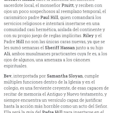
sacerdote local, el monseñor
Pruitt
, y reciben con
ojos un poco sospechosos al reemplazo temporal, el
carismático padre
Paul Hill
, quien comandará los
servicios religiosos e intentará insertarse en una
comunidad casi hermética, aislada del continente y
con su propio juego de reglas implícitas.
Riley
y el
Padre
Hill
no son las únicas caras nuevas, ya que se
les sumó semanas el
Sheriff Hassan
junto a su hijo
Ali
, ambos musulmanes practicantes cuya fe es, a los
ojos de algunos, una amenaza a los cánones
espirituales.
Bev
, interpretada por
Samantha Sloyan
, cumple
múltiples funciones dentro de la Iglesia y en el
colegio, es una ferviente creyente, de esas capaces de
recitar de memoria el Antiguo y Nuevo testamento, y
siempre encuentra un versículo capaz de justificar
hasta la acción más horrible como un acto del Señor.
Ella será la guía del
Padre Hill
para insertarse en el