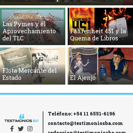
Las Pymes y el
Aprovechamiento
Fahrenheit 451 y la
del TLC
Quema de Libros
Flota Mercante del
Estado
El Ajenjo
Teléfono: +54 11 6551-6196
contacto@testimoniosba.com
redaccion@testimoniosba.com