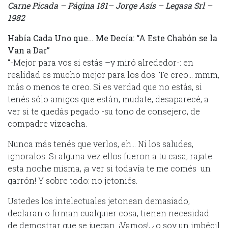
Carne Picada – Página 181– Jorge Asís – Legasa Srl –
1982
Había Cada Uno que… Me Decía: “A Este Chabón se la
Van a Dar”
“-Mejor para vos si estás –y miró alrededor-: en
realidad es mucho mejor para los dos. Te creo… mmm,
más o menos te creo. Si es verdad que no estás, si
tenés sólo amigos que están, mudate, desaparecé, a
ver si te quedás pegado -su tono de consejero, de
compadre vizcacha.
Nunca más tenés que verlos, eh… Ni los saludes,
ignoralos. Si alguna vez ellos fueron a tu casa, rajate
esta noche misma, ¡a ver si todavía te me comés un
garrón! Y sobre todo: no jetoniés.
Ustedes los intelectuales jetonean demasiado,
declaran o firman cualquier cosa, tienen necesidad
de demostrar que se juegan. ¡Vamos!, ¿o soy un imbécil