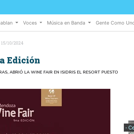
Hablan
Voces
Música en Banda
Gente Como Un
:
15/10/2024
a Edición
AS, ABRIÓ LA WINE FAIR EN ISIDRIS EL RESORT PUESTO
- C