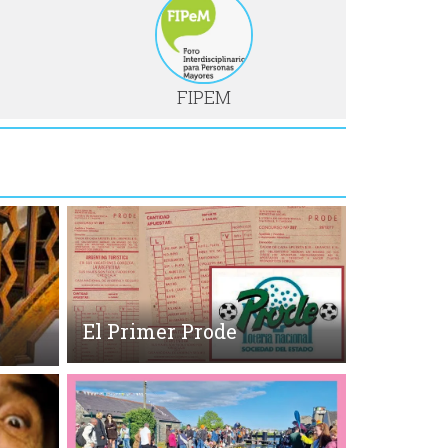
FIPEM
El Primer Prode
o