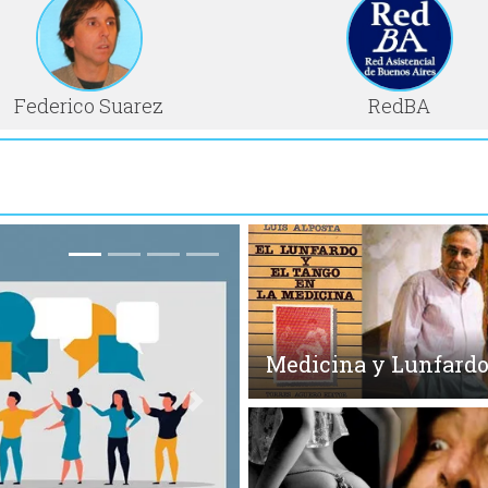
Federico Suarez
RedBA
Medicina y Lunfard
Siguiente