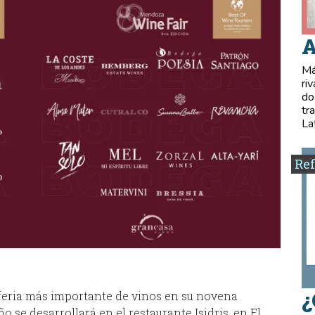
A
Má
ri
do
tr
La
Ref
¿
 feria más importante de vinos en su novena
 se desarrollará en el restaurante Isidris, en El