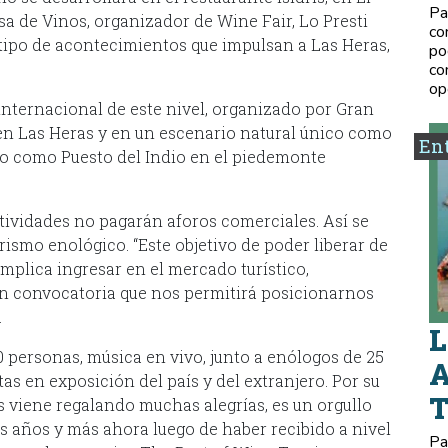
Pa
a de Vinos, organizador de Wine Fair, Lo Presti
co
tipo de acontecimientos que impulsan a Las Heras,
po
co
op
internacional de este nivel, organizado por Gran
 en Las Heras y en un escenario natural único como
Ent
co como Puesto del Indio en el piedemonte
tividades no pagarán aforos comerciales. Así se
urismo enológico. “Este objetivo de poder liberar de
implica ingresar en el mercado turístico,
an convocatoria que nos permitirá posicionarnos
.
L
0 personas, música en vivo, junto a enólogos de 25
A
s en exposición del país y del extranjero. Por su
s viene regalando muchas alegrías, es un orgullo
s años y más ahora luego de haber recibido a nivel
Pa