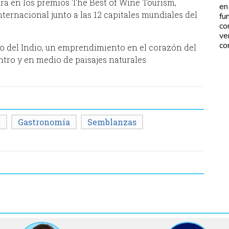
tura en los premios The Best of Wine Tourism,
en
ternacional junto a las 12 capitales mundiales del
fu
co
ve
co
sto del Indio, un emprendimiento en el corazón del
ntro y en medio de paisajes naturales
a
Gastronomía
Semblanzas