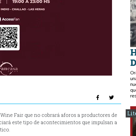
H
D
Or
un
nu
qu
re
Lit
 Wine Fair que no cobrará aforos a productores de
iará este tipo de acontecimientos que impulsan a
tico.