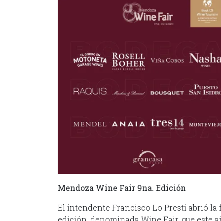
Mendoza Wine Fair 9na. Edición
El intendente Francisco Lo Presti abrió la
edición, denominada Wine Fair, que este año