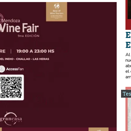
E
E
Al
nu
ab
el
ar
Tes