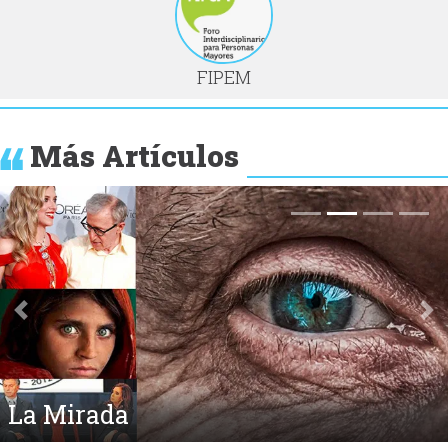
FIPEM
Más Artículos
Anterior
Si
La Mirada