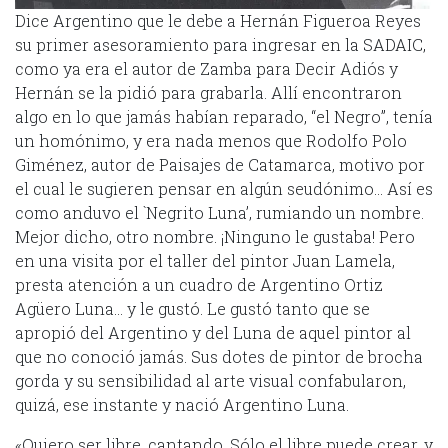
Dice Argentino que le debe a Hernán Figueroa Reyes
su primer asesoramiento para ingresar en la SADAIC,
como ya era el autor de Zamba para Decir Adiós y
Hernán se la pidió para grabarla. Allí encontraron
algo en lo que jamás habían reparado, “el Negro”, tenía
un homónimo, y era nada menos que Rodolfo Polo
Giménez, autor de Paisajes de Catamarca, motivo por
el cual le sugieren pensar en algún seudónimo… Así es
como anduvo el `Negrito Luna’, rumiando un nombre.
Mejor dicho, otro nombre. ¡Ninguno le gustaba! Pero
en una visita por el taller del pintor Juan Lamela,
presta atención a un cuadro de Argentino Ortiz
Agüero Luna… y le gustó. Le gustó tanto que se
apropió del Argentino y del Luna de aquel pintor al
que no conoció jamás. Sus dotes de pintor de brocha
gorda y su sensibilidad al arte visual confabularon,
quizá, ese instante y nació Argentino Luna.
«Quiero ser libre, cantando. Sólo el libre puede crear, y