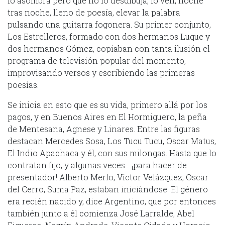
lo asombra pero que no lo desdibuja, lo ven, noche
tras noche, lleno de poesía, elevar la palabra
pulsando una guitarra fogonera. Su primer conjunto,
Los Estrelleros, formado con dos hermanos Luque y
dos hermanos Gómez, copiaban con tanta ilusión el
programa de televisión popular del momento,
improvisando versos y escribiendo las primeras
poesías.
Se inicia en esto que es su vida, primero allá por los
pagos, y en Buenos Aires en El Hormiguero, la peña
de Mentesana, Agnese y Linares. Entre las figuras
destacan Mercedes Sosa, Los Tucu Tucu, Oscar Matus,
El Indio Apachaca y él, con sus milongas. Hasta que lo
contratan fijo, y algunas veces… ¡para hacer de
presentador! Alberto Merlo, Víctor Velázquez, Oscar
del Cerro, Suma Paz, estaban iniciándose. El género
era recién nacido y, dice Argentino, que por entonces
también junto a él comienza José Larralde, Abel