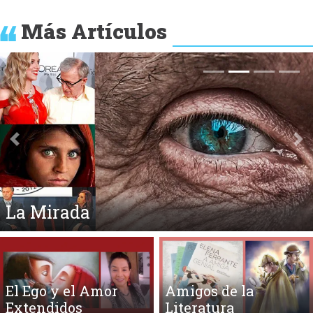
Más Artículos
Anterior
Si
La Mirada
El Ego y el Amor
Amigos de la
Extendidos
Literatura