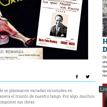
H
D
Or
un
nu
qu
re
Lit
e se plasmaron variadas vicisitudes en
anera el triunfo de nuestro tango. Por algo, muchos
componer sus obras.