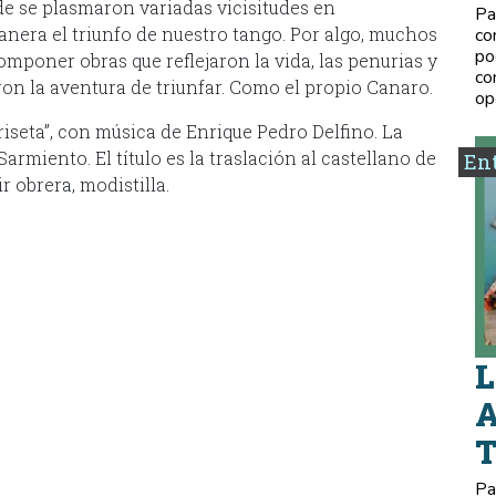
e se plasmaron variadas vicisitudes en
Pa
anera el triunfo de nuestro tango. Por algo, muchos
co
po
omponer obras que reflejaron la vida, las penurias y
co
ron la aventura de triunfar. Como el propio Canaro.
op
riseta”, con música de Enrique Pedro Delfino. La
armiento. El título es la traslación al castellano de
Ent
r obrera, modistilla.
L
A
Pa