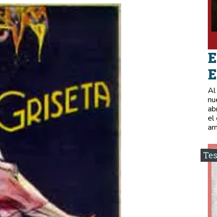
E
E
Al
nu
ab
el
ar
Tes