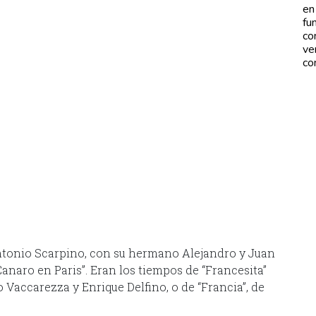
en
fu
co
ve
co
ntonio Scarpino, con su hermano Alejandro y Juan
anaro en Paris”. Eran los tiempos de “Francesita”
to Vaccarezza y Enrique Delfino, o de “Francia”, de