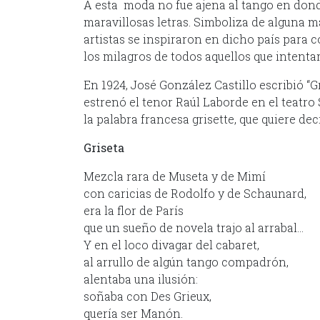
A esta moda no fue ajena al tango en dond
maravillosas letras. Simboliza de alguna m
artistas se inspiraron en dicho país para c
los milagros de todos aquellos que intenta
En 1924, José González Castillo escribió “G
estrenó el tenor Raúl Laborde en el teatro S
la palabra francesa grisette, que quiere deci
Griseta
Mezcla rara de Museta y de Mimí
con caricias de Rodolfo y de Schaunard,
era la flor de París
que un sueño de novela trajo al arrabal…
Y en el loco divagar del cabaret,
al arrullo de algún tango compadrón,
alentaba una ilusión:
soñaba con Des Grieux,
quería ser Manón.