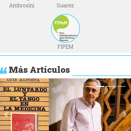
Ambrosini
Suarez
FIPEM
Más Artículos
Anterior
Si