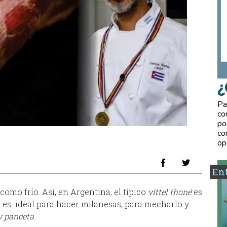
¿
Pa
co
po
co
op
Ent
omo frío. Así, en Argentina, el típico
vittel thoné
es
 es ideal para hacer milanesas, para mecharlo y
y panceta.