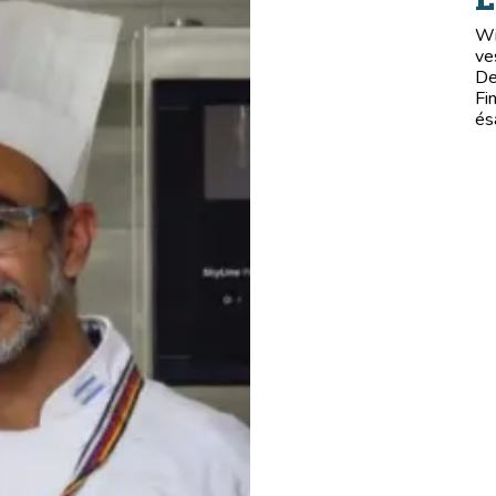
Wi
ve
De
Fi
és