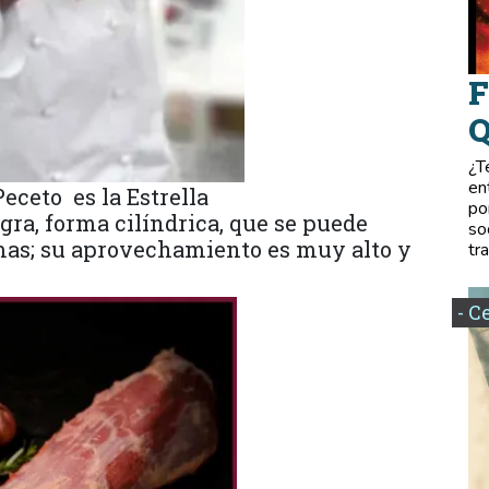
F
Q
¿T
en
Peceto es la Estrella
po
gra, forma cilíndrica, que se puede
so
rmas; su aprovechamiento es muy alto y
tr
- C