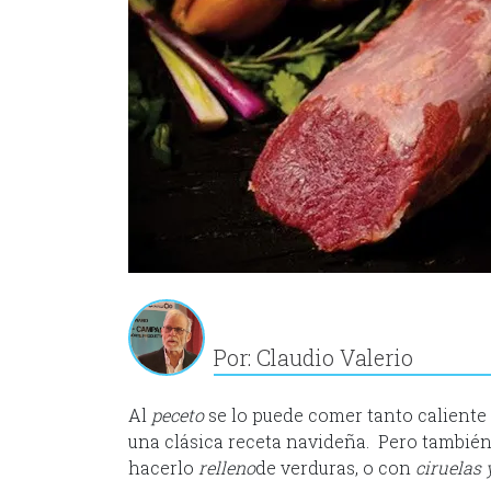
Por: Claudio Valerio
Al
peceto
se lo puede comer tanto caliente c
una clásica receta navideña. Pero también
hacerlo
relleno
de verduras, o con
ciruelas 