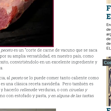
F
E
En
de
ar
de
de
E
l
peceto
es un “corte de carne de vacuno que se saca
 por su amplia versatilidad, en nuestro país, como
éxito, convirtiéndolo en un excelente ingrediente y
Co
a.
ia, al
peceto
se lo puede comer tanto caliente como
es una clásica receta navideña. Pero también es
 y hacerlo
relleno
de verduras, o con
ciruelas y
eno con estofado y pasta,
y en alguna de las tan
tas
E