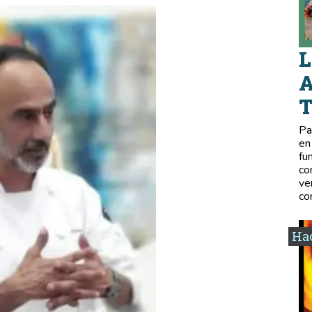
L
A
Pa
en
fu
co
ve
co
Hac