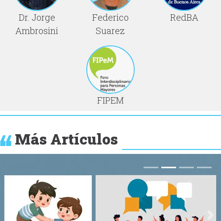
Dr. Jorge
Federico
RedBA
Ambrosini
Suarez
FIPEM
Más Artículos
Anterior
Si