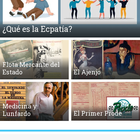
¿Qué es la Ecpatía?
Flota Mercante del
Estado
El Ajenjo
Medicina y
El Primer Prode
Lunfardo