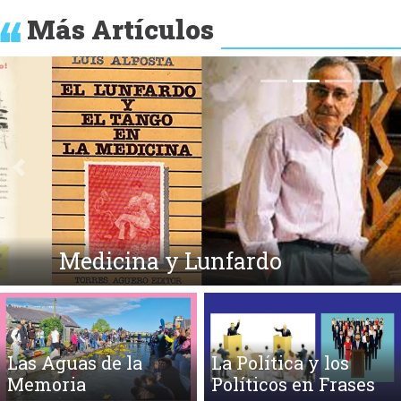
Más Artículos
Anterior
Si
Medicina y Lunfardo
Las Aguas de la
La Política y los
Memoria
Políticos en Frases