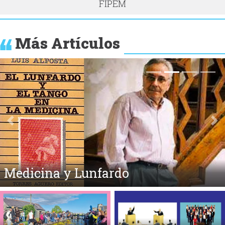
FIPEM
Más Artículos
Anterior
Si
Medicina y Lunfardo