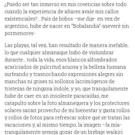
¿Puedo ser tan inmerso en mis creencias sobre todo
cuando la experiencia de añares avale mis callos
existenciales?… País de bobos –me dije- en vez de
argentino, hube de nacer en “Bobalandia”-aseveré sin
pormenores-
Las playas, tal vez, han resultado de manera inefable,
lo que cualquier almanaque hubo de vislumbrar
durante… toda la vida, esos blancos alfombrados
acariciados de pulcritud acuosa y la belleza humana
surfeando y trasnochando expresiones alegres sin
manchas ni grises ni sollozos lacrimógenos de
tristezas de ninguna índole, y yo, que tranquilamente
hube de caer en un insolente paracaídas, me
catapulto sobre la foto almanequera y los protectores
solares sacan provecho de mi bienestar y gasta rollos
y rollos de fotos para refrescar sobre qué se tratan las
vacaciones y, al mismo tiempo, la imagen –la mía-
tranquilamente semeja gozar de un brebaje waikiri