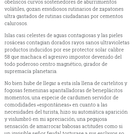
obeliscos curvos sostenedores de aburrimientos
volátiles, gozan envidiosos rutinarios de zapatones
ultra gastados de rutinas ciudadanas por cementos
calurosos.
Islas casi celestes de aguas contagiosas y las pieles
rosáceas contagian dorados rayos sanos ultravioletas
productos inducidos por ese protector solar calibre
58 que machaca el agresivo impostor devenido del
todo poderoso centro magnético, girador de
supremacía planetaria.
No bien hube de llegar a esta isla llena de cartelitos y
fogosas femeninas apantalladoras de beneplácitos
momentos, una especie de cardumen servidor de
comodidades «espontáneas» en cuanto a las
necesidades del turista, hizo su automática aparición
y vislumbró en mi apreciación, una pegajosa
sensación de amarrocar babosas actitudes como si
un invisible señor feudal torturase a sus esclavos so