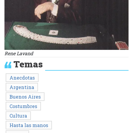
Rene Lavand
Temas
Anecdotas
Argentina
Buenos Aires
Costumbres
Cultura
Hasta las manos