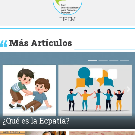
FIPEM
Más Artículos
Anterior
Si
Fahrenheit 451 y la Quema de Libros