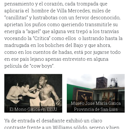
pensamiento y el corazón, cada trompada que
aplicaría el hombre de Villa Mercedes; miles de
“canillitas” y lustrabotas con un fervor desconocido,
aprietan los puños como queriendo transmitirle su
energía a “aquel” que alguna vez trepó a los tranvías
voceando la “Crítica” como ellos o lustrando hasta la
madrugada en los boliches del Bajo y que ahora,
como en los cuentos de hadas, está por jugarse todo
en ese país lejano apenas entrevisto en alguna
película de “cow boys”.
Museo Jose María Gatica
El Mono Gatica en EEUU
Provincia de San Luis
Ya de entrada el desafiante exhibió un claro
contraste frente a un Williams sólido, sereno y bien