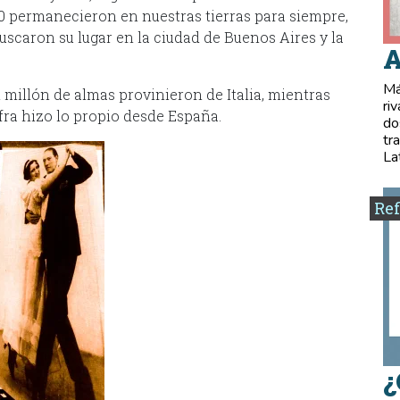
00 permanecieron en nuestras tierras para siempre,
s buscaron su lugar en la ciudad de Buenos Aires y la
A
Má
millón de almas provinieron de Italia, mientras
ri
fra hizo lo propio desde España.
do
tr
La
Ref
¿