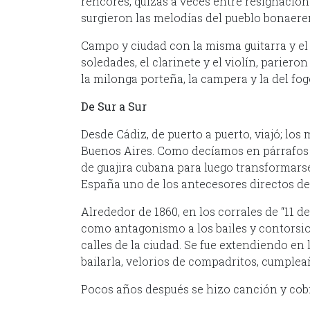
rencores, quizás a veces entre resignacion
surgieron las melodías del pueblo bonaere
Campo y ciudad con la misma guitarra y 
soledades, el clarinete y el violín, parier
la milonga porteña, la campera y la del fog
De Sur a Sur
Desde Cádiz, de puerto a puerto, viajó; lo
Buenos Aires. Como decíamos en párrafos
de guajira cubana para luego transformarse 
España uno de los antecesores directos de
Alrededor de 1860, en los corrales de “11 d
como antagonismo a los bailes y contorsio
calles de la ciudad. Se fue extendiendo en
bailarla, velorios de compadritos, cumpleañ
Pocos años después se hizo canción y co