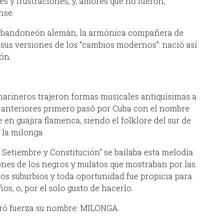
es y frustraciones, y, amores que no fueron,
nse.
el bandoneón alemán, la armónica compañera de
on sus versiones de los “cambios modernos”: nació así
ón.
s marineros trajeron formas musicales antiquísimas a
 anteriores primero pasó por Cuba con el nombre
en guajira flamenca, siendo el folklore del sur de
 la milonga.
e Setiembre y Constitución” se bailaba esta melodía
nes de los negros y mulatos que mostraban por las
 los suburbios y toda oportunidad fue propicia para
os, o, por el solo gusto de hacerlo.
bró fuerza su nombre: MILONGA.