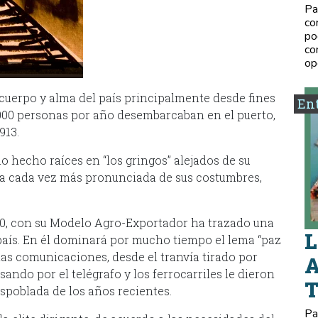
Pa
co
po
co
op
cuerpo y alma del país principalmente desde fines
Ent
.000 personas por año desembarcaban en el puerto,
913.
o hecho raíces en “los gringos” alejados de su
anía cada vez más pronunciada de sus costumbres,
´80, con su Modelo Agro-Exportador ha trazado una
L
 país. En él dominará por mucho tiempo el lema “paz
 las comunicaciones, desde el tranvía tirado por
A
sando por el telégrafo y los ferrocarriles le dieron
espoblada de los años recientes.
Pa