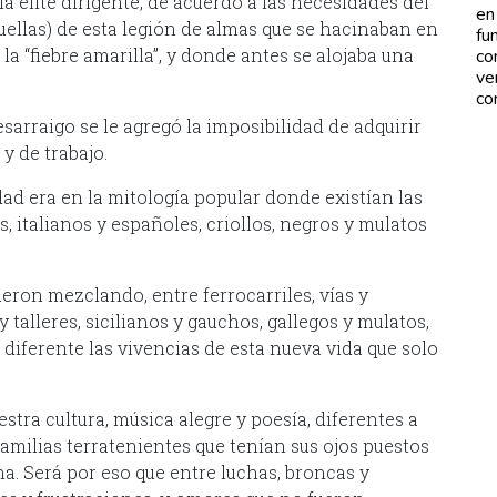
la elite dirigente, de acuerdo a las necesidades del
en
uellas) de esta legión de almas que se hacinaban en
fu
a “fiebre amarilla”, y donde antes se alojaba una
co
ve
co
sarraigo se le agregó la imposibilidad de adquirir
 y de trabajo.
dad era en la mitología popular donde existían las
s, italianos y españoles, criollos, negros y mulatos
ueron mezclando, entre ferrocarriles, vías y
 talleres, sicilianos y gauchos, gallegos y mulatos,
diferente las vivencias de esta nueva vida que solo
tra cultura, música alegre y poesía, diferentes a
 familias terratenientes que tenían sus ojos puestos
a. Será por eso que entre luchas, broncas y