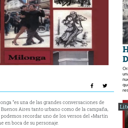
H
D
Or
un
nu
qu
re
milonga “es una de las grandes conversaciones de
Lit
n Buenos Aires tanto urbano como de la campaña,
 podemos recordar uno de los versos del «Martín
ne en boca de su personaje.