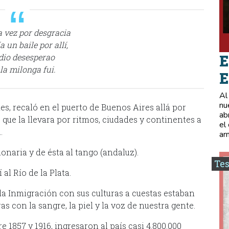
 vez por desgracia
 un baile por allí,
E
dio desesperao
 la milonga fui.
E
Al
nu
s, recaló en el puerto de Buenos Aires allá por
ab
 que la llevara por ritmos, ciudades y continentes a
el
.
ar
onaria y de ésta al tango (andaluz).
Tes
 al Río de la Plata.
a Inmigración con sus culturas a cuestas estaban
as con la sangre, la piel y la voz de nuestra gente.
e 1857 y 1916, ingresaron al país casi 4.800.000