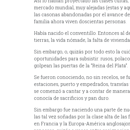
Así lo habían proyectado las clases cultas, 
mercado mundial, muy alejadas (estas y aq
las casonas abandonadas por el avance de l
familia ahora viven doscientas personas.
Había nacido el conventillo. Entonces al de
tierras, la vida nómade, la falta de vivienda
Sin embargo, o, quizás por todo esto la cui
oportunidades para subsistir: rusos, polaco
golpean las puertas de la “Reina del Plata”.
Se fueron conociendo, no sin recelos, se f
estaciones, puerto y empedrados, tranvías y
se comenzó a cantar y a contar de manera 
conocía de sacrificios y pan duro.
Sin embargo fue naciendo una parte de nues
las tal vez soñadas por la clase alta de las
en Francia y la Europa-América anglosajon