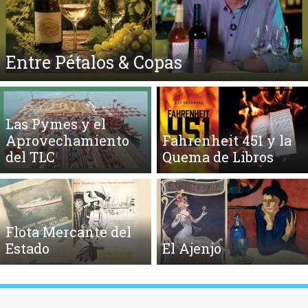
El Ego y el Amor Extendidos
Las Pymes y el
Aprovechamiento
Fahrenheit 451 y la
del TLC
Quema de Libros
Flota Mercante del
Estado
El Ajenjo