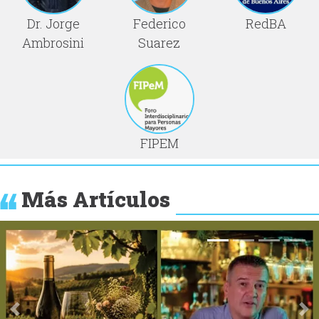
Dr. Jorge
Federico
RedBA
Ambrosini
Suarez
FIPEM
Más Artículos
Anterior
Si