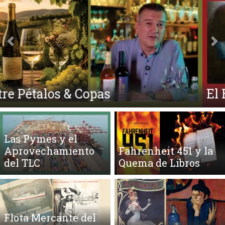
Anterior
Si
El Ego y el Amor Extendidos
Las Pymes y el
Aprovechamiento
Fahrenheit 451 y la
del TLC
Quema de Libros
Flota Mercante del