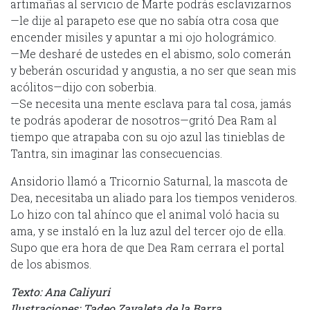
artimañas al servicio de Marte podrás esclavizarnos
—le dije al parapeto ese que no sabía otra cosa que
encender misiles y apuntar a mi ojo holográmico.
—Me desharé de ustedes en el abismo, solo comerán
y beberán oscuridad y angustia, a no ser que sean mis
acólitos—dijo con soberbia.
—Se necesita una mente esclava para tal cosa, jamás
te podrás apoderar de nosotros—gritó Dea Ram al
tiempo que atrapaba con su ojo azul las tinieblas de
Tantra, sin imaginar las consecuencias.
Ansidorio llamó a Tricornio Saturnal, la mascota de
Dea, necesitaba un aliado para los tiempos venideros.
Lo hizo con tal ahínco que el animal voló hacia su
ama, y se instaló en la luz azul del tercer ojo de ella.
Supo que era hora de que Dea Ram cerrara el portal
de los abismos.
Texto: Ana Caliyuri
Ilustraciones: Tadeo Zavaleta de la Barra