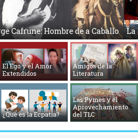
Anterior
Si
La Mirada
El Ego y el Amor
Amigos de la
Extendidos
Literatura
Las Pymes y el
Aprovechamiento
¿Qué es la Ecpatía?
del TLC