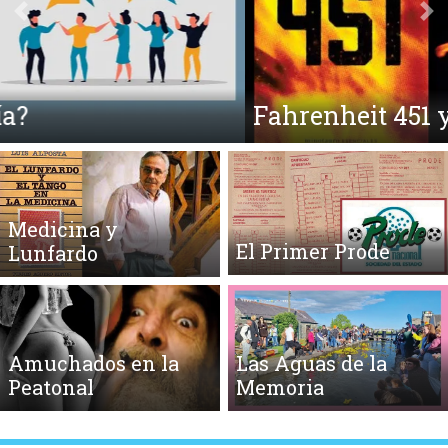
Anterior
Si
Fahrenheit 451 y la Quema de Libros
Medicina y
El Primer Prode
Lunfardo
Amuchados en la
Las Aguas de la
Peatonal
Memoria