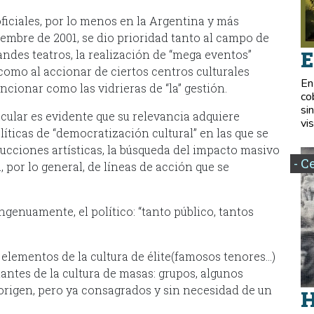
oficiales, por lo menos en la Argentina y más
mbre de 2001, se dio prioridad tanto al campo de
E
andes teatros, la realización de “mega eventos”
 como al accionar de ciertos centros culturales
En
ncionar como las vidrieras de “la” gestión.
co
si
cular es evidente que su relevancia adquiere
vis
líticas de “democratización cultural” en las que se
oducciones artísticas, la búsqueda del impacto masivo
- C
, por lo general, de líneas de acción que se
ngenuamente, el político: “tanto público, tantos
r elementos de la cultura de élite(famosos tenores…)
antes de la cultura de masas: grupos, algunos
 origen, pero ya consagrados y sin necesidad de un
H