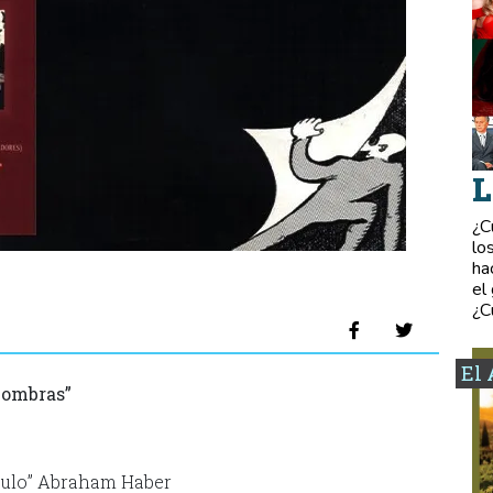
L
¿C
lo
ha
el
¿C
El 
“Sombras”
culo” Abraham Haber