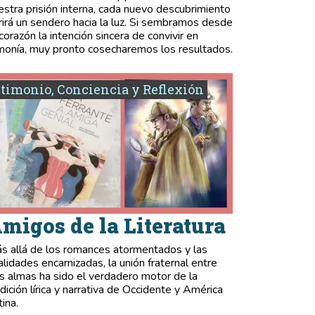
estra prisión interna, cada nuevo descubrimiento
rirá un sendero hacia la luz. Si sembramos desde
 corazón la intención sincera de convivir en
monía, muy pronto cosecharemos los resultados.
timonio, Conciencia y Reflexión
migos de la Literatura
s allá de los romances atormentados y las
validades encarnizadas, la unión fraternal entre
s almas ha sido el verdadero motor de la
adición lírica y narrativa de Occidente y América
tina.