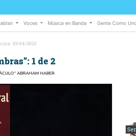
Hablan
Voces
Música en Banda
Gente Como Un
ación:
03/04/2023
bras”: 1 de 2
TÁCULO” ABRAHAM HABER
Se