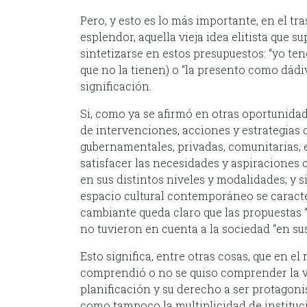
Pero, y esto es lo más importante, en el tr
esplendor, aquella vieja idea elitista que 
sintetizarse en estos presupuestos: “yo teng
que no la tienen) o “la presento como dádi
significación.
Si, como ya se afirmó en otras oportunida
de intervenciones, acciones y estrategias 
gubernamentales, privadas, comunitarias, 
satisfacer las necesidades y aspiraciones c
en sus distintos niveles y modalidades; y 
espacio cultural contemporáneo se caract
cambiante queda claro que las propuestas “d
no tuvieron en cuenta a la sociedad “en su
Esto significa, entre otras cosas, que en e
comprendió o no se quiso comprender la va
planificación y su derecho a ser protagonist
como tampoco la multiplicidad de instituci