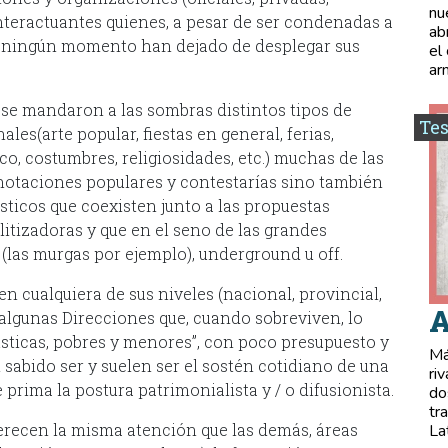
nu
nteractuantes quienes, a pesar de ser condenadas a
ab
en ningún momento han dejado de desplegar sus
el
ar
 se mandaron a las sombras distintos tipos de
Tes
les(arte popular, fiestas en general, ferias,
o, costumbres, religiosidades, etc.) muchas de las
nnotaciones populares y contestarías sino también
sticos que coexisten junto a las propuestas
itizadoras y que en el seno de las grandes
 (las murgas por ejemplo), underground u off.
n cualquiera de sus niveles (nacional, provincial,
A
 algunas Direcciones que, cuando sobreviven, lo
sticas, pobres y menores”, con poco presupuesto y
Má
n sabido ser y suelen ser el sostén cotidiano de una
ri
 prima la postura patrimonialista y / o difusionista.
do
tr
recen la misma atención que las demás, áreas
La