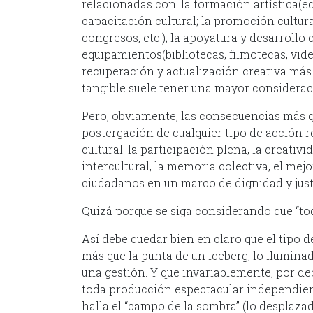
relacionadas con: la formación artística(ed
capacitación cultural; la promoción cultur
congresos, etc.); la apoyatura y desarroll
equipamientos(bibliotecas, filmotecas, video
recuperación y actualización creativa más
tangible suele tener una mayor consideraci
Pero, obviamente, las consecuencias más gr
postergación de cualquier tipo de acción 
cultural: la participación plena, la creativ
intercultural, la memoria colectiva, el mej
ciudadanos en un marco de dignidad y just
Quizá porque se siga considerando que “todo
Así debe quedar bien en claro que el tipo 
más que la punta de un iceberg, lo ilumina
una gestión. Y que invariablemente, por de
toda producción espectacular independient
halla el “campo de la sombra” (lo desplazado