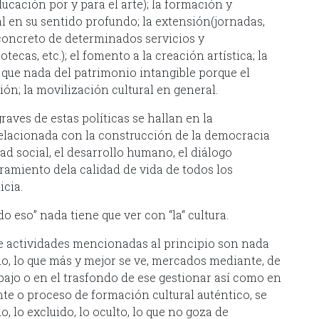
ucación por y para el arte); la formación y
al en su sentido profundo; la extensión(jornadas,
o concreto de determinados servicios y
tecas, etc.); el fomento a la creación artística; la
 que nada del patrimonio intangible porque el
ón; la movilización cultural en general.
aves de estas políticas se hallan en la
relacionada con la construcción de la democracia
idad social, el desarrollo humano, el diálogo
oramiento dela calidad de vida de todos los
icia.
 eso” nada tiene que ver con “la“ cultura.
de actividades mencionadas al principio son nada
do, lo que más y mejor se ve, mercados mediante, de
bajo o en el trasfondo de ese gestionar así como en
e o proceso de formación cultural auténtico, se
, lo excluido, lo oculto, lo que no goza de