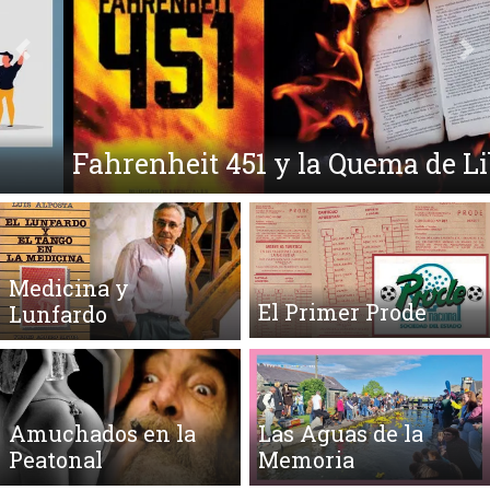
Anterior
Si
Fahrenheit 451 y la Quema de Libros
Medicina y
El Primer Prode
Lunfardo
Amuchados en la
Las Aguas de la
Peatonal
Memoria