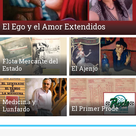
¿Qué es la Ecpatía?
Flota Mercante del
Estado
El Ajenjo
Medicina y
El Primer Prode
Lunfardo