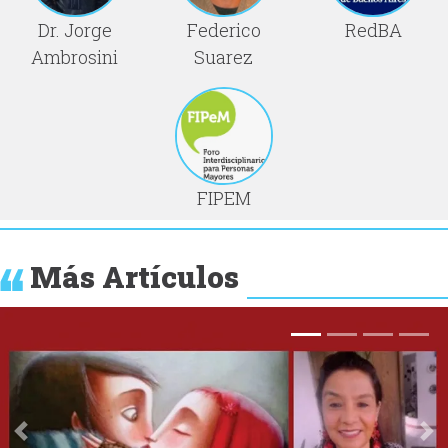
Dr. Jorge
Federico
RedBA
Ambrosini
Suarez
FIPEM
Más Artículos
Anterior
Si