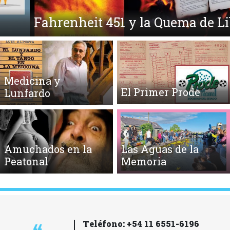
Fahrenheit 451 y la Quema de Libros
Medicina y
El Primer Prode
Lunfardo
Amuchados en la
Las Aguas de la
Peatonal
Memoria
Teléfono: +54 11 6551-6196