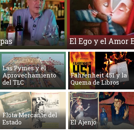
Anterior
Si
El Ego y el Amor Extendidos
Las Pymes y el
Aprovechamiento
Fahrenheit 451 y la
del TLC
Quema de Libros
Flota Mercante del
Estado
El Ajenjo