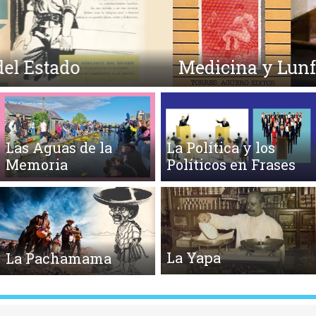
Anterior
Si
Medicina y Lunfardo
Las Aguas de la
La Política y los
Memoria
Políticos en Frases
La Yapa
La Pachamama