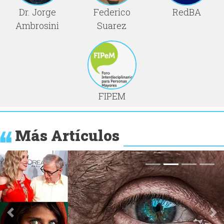
Dr. Jorge
Federico
RedBA
Ambrosini
Suarez
FIPEM
Más Artículos
Anterior
Si