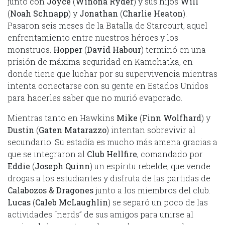
junto con
Joyce
(
Winona Ryder
) y sus hijos
Will
(
Noah Schnapp
) y
Jonathan
(
Charlie Heaton
).
Pasaron seis meses de la Batalla de Starcourt, aquel
enfrentamiento entre nuestros héroes y los
monstruos.
Hopper
(
David Habour
) terminó en una
prisión de máxima seguridad en Kamchatka, en
donde tiene que luchar por su supervivencia mientras
intenta conectarse con su gente en Estados Unidos
para hacerles saber que no murió evaporado.
Mientras tanto en Hawkins
Mike
(
Finn Wolfhard
) y
Dustin
(
Gaten Matarazzo
) intentan sobrevivir al
secundario. Su estadía es mucho más amena gracias a
que se integraron al
Club Hellfire
, comandado por
Eddie
(
Joseph Quinn
) un espíritu rebelde, que vende
drogas a los estudiantes y disfruta de las partidas de
Calabozos & Dragones
junto a los miembros del club.
Lucas
(
Caleb McLaughlin
) se separó un poco de las
actividades “nerds” de sus amigos para unirse al