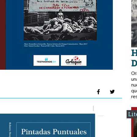
H
D
Or
un
nu
qu
re
Lit