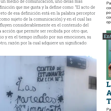
ue un medio de comunicación, uno delas más
Pa
inición que me gusta y la define como: “El acto de
co
po
reto de esa definición está en la palabra perceptor
co
como sujeto de la comunicación) y en el cual las
op
nfluyen considerablemente en el contenido del
 acción que permite ser recibida por otro que,
Ent
io y en el tiempo influido por sus emociones, su
otro, razón por la cual adquiere un significado:
L
A
Pa