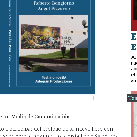
E
E
Al
nu
ab
el
ar
Tes
que un Medio de Comunicación
 a participar del prólogo de su nuevo libro con
placer, porque nos une una amistad de más de tres