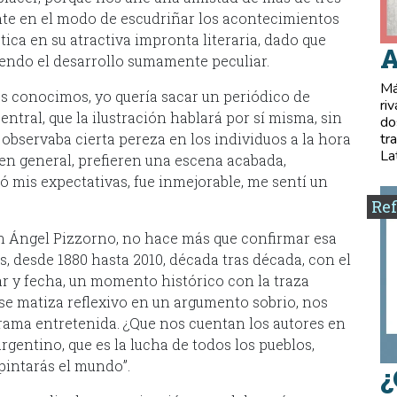
te en el modo de escudriñar los acontecimientos
tica en su atractiva impronta literaria, dado que
A
iendo el desarrollo sumamente peculiar.
Má
s conocimos, yo quería sacar un periódico de
ri
entral, que la ilustración hablará por sí misma, sin
do
 observaba cierta pereza en los individuos a la hora
tr
La
en general, prefieren una escena acabada,
 mis expectativas, fue inmejorable, me sentí un
Ref
on Ángel Pizzorno, no hace más que confirmar esa
os, desde 1880 hasta 2010, década tras década, con el
gar y fecha, un momento histórico con la traza
a se matiza reflexivo en un argumento sobrio, nos
rama entretenida. ¿Que nos cuentan los autores en
argentino, que es la lucha de todos los pueblos,
 pintarás el mundo”.
¿