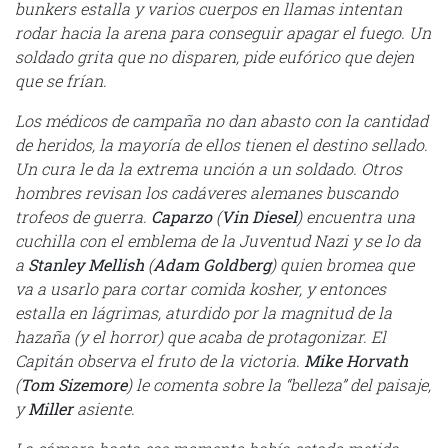
bunkers estalla y varios cuerpos en llamas intentan
rodar hacia la arena para conseguir apagar el fuego. Un
soldado grita que no disparen, pide eufórico que dejen
que se frían.
Los médicos de campaña no dan abasto con la cantidad
de heridos, la mayoría de ellos tienen el destino sellado.
Un cura le da la extrema unción a un soldado. Otros
hombres revisan los cadáveres alemanes buscando
trofeos de guerra.
Caparzo
(
Vin Diesel
) encuentra una
cuchilla con el emblema de la Juventud Nazi y se lo da
a
Stanley Mellish
(
Adam Goldberg
) quien bromea que
va a usarlo para cortar comida kosher, y entonces
estalla en lágrimas, aturdido por la magnitud de la
hazaña (y el horror) que acaba de protagonizar. El
Capitán observa el fruto de la victoria.
Mike Horvath
(
Tom Sizemore
) le comenta sobre la “belleza” del paisaje,
y
Miller
asiente.