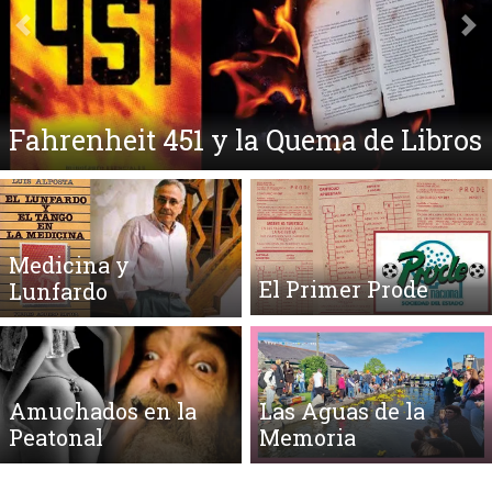
Anterior
Si
Fahrenheit 451 y la Quema de Libros
Medicina y
El Primer Prode
Lunfardo
Amuchados en la
Las Aguas de la
Peatonal
Memoria