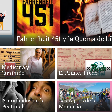
Anterior
Si
Fahrenheit 451 y la Quema de Libros
Medicina y
El Primer Prode
Lunfardo
Amuchados en la
Las Aguas de la
Peatonal
Memoria