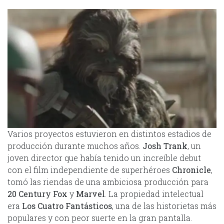
Varios proyectos estuvieron en distintos estadios de
producción durante muchos años.
Josh Trank
, un
joven director que había tenido un increíble debut
con el film independiente de superhéroes
Chronicle
,
tomó las riendas de una ambiciosa producción para
20 Century Fox
y
Marvel
. La propiedad intelectual
era
Los Cuatro Fantásticos
, una de las historietas más
populares y con peor suerte en la gran pantalla.