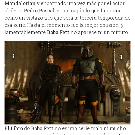
Mandalorian
y encarnado una vez más por el actor
chileno
Pedro Pascal
, en un capítulo que funciona
como un vistazo a lo que será la tercera temporada de
esa serie. Hasta el momento fue la mejor emisión, y
lamentablemente
Boba Fett
no aparece ni un minuto.
El Libro de Boba Fett
no es una serie mala ni mucho