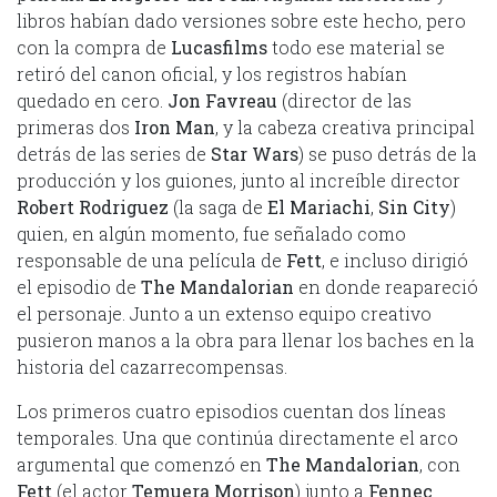
libros habían dado versiones sobre este hecho, pero
con la compra de
Lucasfilms
todo ese material se
retiró del canon oficial, y los registros habían
quedado en cero.
Jon Favreau
(director de las
primeras dos
Iron Man
, y la cabeza creativa principal
detrás de las series de
Star Wars
) se puso detrás de la
producción y los guiones, junto al increíble director
Robert Rodriguez
(la saga de
El Mariachi
,
Sin City
)
quien, en algún momento, fue señalado como
responsable de una película de
Fett
, e incluso dirigió
el episodio de
The Mandalorian
en donde reapareció
el personaje. Junto a un extenso equipo creativo
pusieron manos a la obra para llenar los baches en la
historia del cazarrecompensas.
Los primeros cuatro episodios cuentan dos líneas
temporales. Una que continúa directamente el arco
argumental que comenzó en
The Mandalorian
, con
Fett
(el actor
Temuera Morrison
) junto a
Fennec