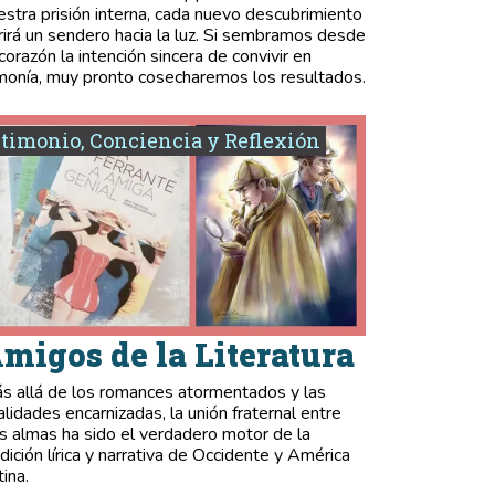
estra prisión interna, cada nuevo descubrimiento
rirá un sendero hacia la luz. Si sembramos desde
 corazón la intención sincera de convivir en
monía, muy pronto cosecharemos los resultados.
timonio, Conciencia y Reflexión
migos de la Literatura
s allá de los romances atormentados y las
validades encarnizadas, la unión fraternal entre
s almas ha sido el verdadero motor de la
adición lírica y narrativa de Occidente y América
tina.