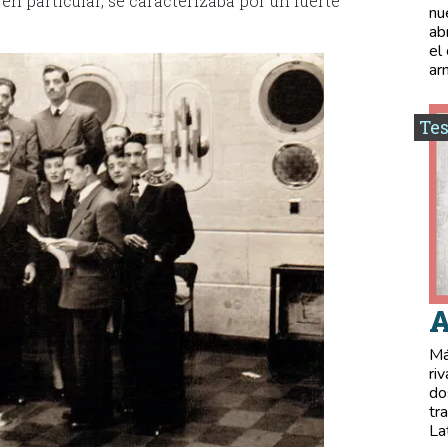
en particular, se caracterizaba por un fuerte
nu
ab
el
ar
Tes
A
Má
ri
do
tr
La