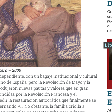
D
Or
un
nu
qu
re
Lit
cero – 2000
ependiente, con un bagaje institucional y cultural
ino de España; pero la Revolución de Mayo y la
rodujeron nuevas pautas y valores que en gran
E
undidas por la Revolución Francesa y el
E
dir la restauración autocrática que finalmente se
nando VII. No obstante, la familia criolla a
Al