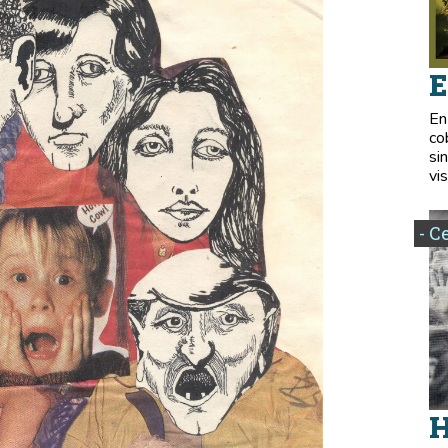
E
En
co
si
vis
- C
H