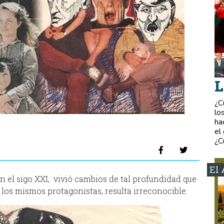
L
¿C
lo
ha
el
¿C
El 
en el sigo XXI, vivió cambios de tal profundidad que
os mismos protagonistas, resulta irreconocible.