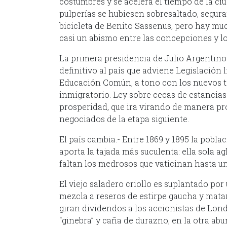
costumbres y se acelera el tiempo de la ciu
pulperías se hubiesen sobresaltado, segur
bicicleta de Benito Sassenus, pero hay m
casi un abismo entre las concepciones y lo
La primera presidencia de Julio Argentino 
definitivo al país que adviene Legislación 
Educación Común, a tono con los nuevos ti
inmigratorio. Ley sobre cecas de estancias
prosperidad, que ira virando de manera pr
negociados de la etapa siguiente.
El país cambia.- Entre 1869 y 1895 la pobla
aporta la tajada más suculenta: ella sola a
faltan los medrosos que vaticinan hasta u
El viejo saladero criollo es suplantado por
mezcla a reseros de estirpe gaucha y mat
giran dividendos a los accionistas de Lond
“ginebra” y caña de durazno, en la otra a