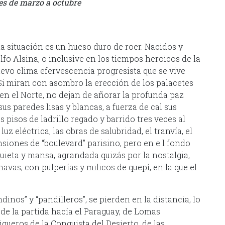
mes de marzo a octubre
a situación es un hueso duro de roer. Nacidos y
lfo Alsina, o inclusive en los tiempos heroicos de la
 nuevo clima efervescencia progresista que se vive
 Si miran con asombro la erección de los palacetes
en el Norte, no dejan de añorar la profunda paz
sus paredes lisas y blancas, a fuerza de cal sus
s pisos de ladrillo regado y barrido tres veces al
luz eléctrica, las obras de salubridad, el tranvía, el
siones de “boulevard” parisino, pero en e l fondo
uieta y mansa, agrandada quizás por la nostalgia,
avas, con pulperías y milicos de quepí, en la que el
dinos” y “pandilleros”, se pierden en la distancia, lo
de la partida hacía el Paraguay, de Lomas
queros de la Conquista del Desierto, de las