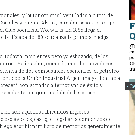
cionales” y “autonomistas”, ventiladas a punta de
orrales y Puente Alsina, para dar paso a otro tipo
F
l Club socialista Wörwarts. En 1885 llega el
Q
e la década del ´80 se realiza la primera huelga
¿T
en
o, todavía incipientes pero ya esbozado, de los
po
so
erna.- Se instalan, como dijimos, los novedosos
tr
istencia de dos combustibles esenciales: el petróleo
imiento de la Unión Industrial Argentina ya denuncia
 crecerá con variadas alternativas de éxito y
- C
 precedentes en gran medida de las capas
 ya no son aquellos rubicundos ingleses-
de esclavos, espías- que llegaban a comienzos de
y luego escribían un libro de memorias generalmente