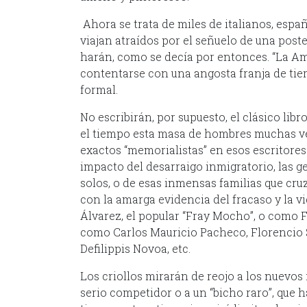
Ahora se trata de miles de italianos, espa
viajan atraídos por el señuelo de una post
harán, como se decía por entonces. “La Amé
contentarse con una angosta franja de tier
formal.
No escribirán, por supuesto, el clásico lib
el tiempo esta masa de hombres muchas ve
exactos “memorialistas” en esos escritore
impacto del desarraigo inmigratorio, las g
solos, o de esas inmensas familias que cr
con la amarga evidencia del fracaso y la vi
Álvarez, el popular “Fray Mocho”, o como 
como Carlos Mauricio Pacheco, Florencio
Defilippis Novoa, etc.
Los criollos mirarán de reojo a los nuevos
serio competidor o a un “bicho raro”, que h