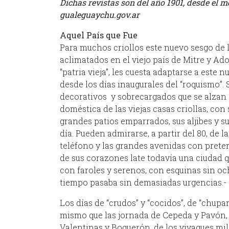
Dichas revistas son del año 1901, desde el 
gualeguaychu.gov.ar
Aquel País que Fue
Para muchos criollos este nuevo sesgo de l
aclimatados en el viejo país de Mitre y Ado
“patria vieja”, les cuesta adaptarse a este
desde los días inaugurales del “roquismo”.
decorativos y sobrecargados que se alzan 
doméstica de las viejas casas criollas, con 
grandes patios emparrados, sus aljibes y su
día. Pueden admirarse, a partir del 80, de la 
teléfono y las grandes avenidas con preten
de sus corazones late todavía una ciudad q
con faroles y serenos, con esquinas sin och
tiempo pasaba sin demasiadas urgencias.-
Los días de “crudos” y “cocidos”, de “chupan
mismo que las jornada de Cepeda y Pavón, 
Valentinas y Boquerón, de los vivaques mili