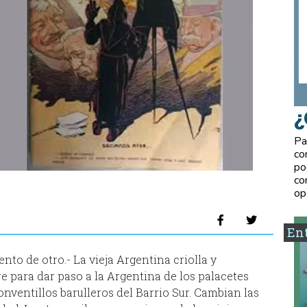
¿
Pa
co
po
co
op
Ent
nto de otro.- La vieja Argentina criolla y
e para dar paso a la Argentina de los palacetes
onventillos barulleros del Barrio Sur. Cambian las