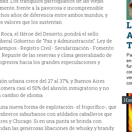
dad. Los tranquilos parroquianos de las viejas
amente, frente a la pavorosa e incomprensible
uchos años de diferencia entre ambos mundos, y
s valores que los sustentan.
L
A
Roca, el Héroe del Desierto, pondrá el sello
liberal Gobierno de “Paz y Administración”. Ley de
empos.- Registro Civil.- Secularización.- Fomento
. Repunte de las reservas y clima generalizado de
Pa
en
ogresiva hacia los grandes especulaciones y
fu
co
ve
ción urbana crece del 27 al 37%, y Buenos Aires
co
glomera casi el 50% del aluvión inmigratorio y no
n cambio de idioma.
Hac
 una nueva forma de explotación- el frigorífico-, que
ambreros suburbanos con atildados caballeros que
res y Chicago. Si en una punta se brinda con
bundan las generosas libaciones de whisky y brandy