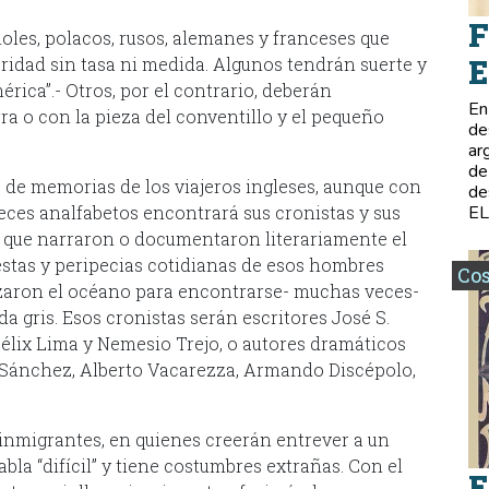
F
ñoles, polacos, rusos, alemanes y franceses que
E
eridad sin tasa ni medida. Algunos tendrán suerte y
rica”.- Otros, por el contrario, deberán
En
ra o con la pieza del conventillo y el pequeño
de
ar
de
ro de memorias de los viajeros ingleses, aunque con
de
ces analfabetos encontrará sus cronistas y sus
E
s que narraron o documentaron literariamente el
estas y peripecias cotidianas de esos hombres
Co
uzaron el océano para encontrarse- muchas veces-
da gris. Esos cronistas serán escritores José S.
Félix Lima y Nemesio Trejo, o autores dramáticos
 Sánchez, Alberto Vacarezza, Armando Discépolo,
 inmigrantes, en quienes creerán entrever a un
abla “difícil” y tiene costumbres extrañas. Con el
E