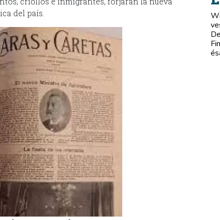
ntos, criollos e inmigrantes, forjarán la nueva
ca del país.
Wi
ve
De
Fi
és