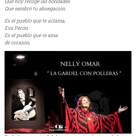
Que hoy recoge las bondades
Que sembró tu abnegación.
Es el pueblo que te aclama,
Eva Perón.
Es el pueblo que te ama
de corazón,