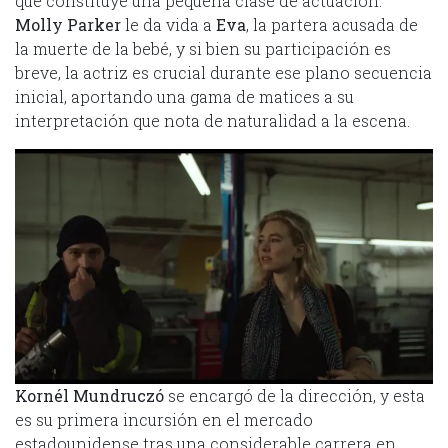
que constituye una pequeña clase de actuación.
Molly Parker
le da vida a
Eva
, la partera acusada de
la muerte de la bebé, y si bien su participación es
breve, la actriz es crucial durante ese plano secuencia
inicial, aportando una gama de matices a su
interpretación que nota de naturalidad a la escena.
Kornél Mundruczó
se encargó de la dirección, y esta
es su primera incursión en el mercado
estadounidense tras una considerable carrera en