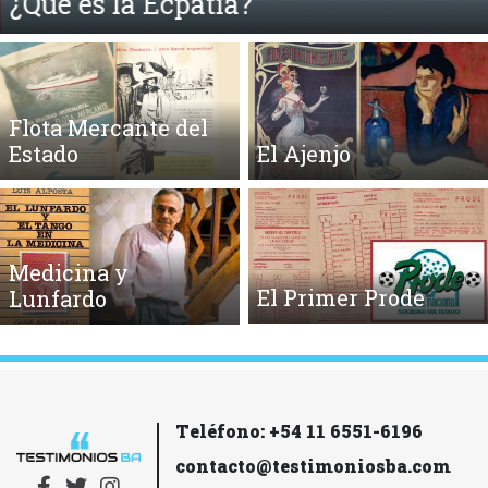
¿Qué es la Ecpatía?
Flota Mercante del
Estado
El Ajenjo
Medicina y
El Primer Prode
Lunfardo
Teléfono: +54 11 6551-6196
contacto@testimoniosba.com