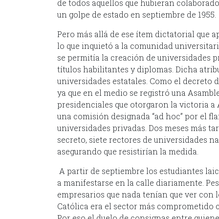
de todos aquellos que hubieran colaborado
un golpe de estado en septiembre de 1955.
Pero más allá de ese ítem dictatorial que a
lo que inquietó a la comunidad universitari
se permitía la creación de universidades p
títulos habilitantes y diplomas. Dicha atr
universidades estatales. Como el decreto d
ya que en el medio se registró una Asamble
presidenciales que otorgaron la victoria a A
una comisión designada “ad hoc” por el fl
universidades privadas. Dos meses más tar
secreto, siete rectores de universidades 
asegurando que resistirían la medida.
A partir de septiembre los estudiantes la
a manifestarse en la calle diariamente. Pes
empresarios que nada tenían que ver con lo
Católica era el sector más comprometido c
Por eso el duelo de consignas entre quiene