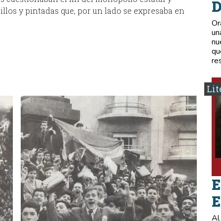
D
illos y pintadas que, por un lado se expresaba en
Or
un
nu
qu
re
Lit
E
E
Al