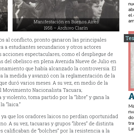
nu
ab
el
y
ar
Manifestación en Buenos Aires
1958 – Archivo Clarín
Tes
vos al conflicto, pronto ganaron las principales
a a estudiantes secundarios y otros actores
s acciones espectaculares, como el despliegue de
s del obelisco en plena Avenida Nueve de Julio en
ionamiento que había alcanzado la controversia. El
 a la medida y avanzó con la reglamentación de la
ue duró varios meses. A su vez, en medio de la
el Movimiento Nacionalista Tacuara;
A
y violento, toma partido por la “libre” y gana la
a “laica.”
Má
ri
e, ya que los oradores laicos no perdían oportunidad
do
tr
no. A su vez, tacuaras y grupos “libres” de distinta
La
 calificaban de “bolches” por la resistencia a la