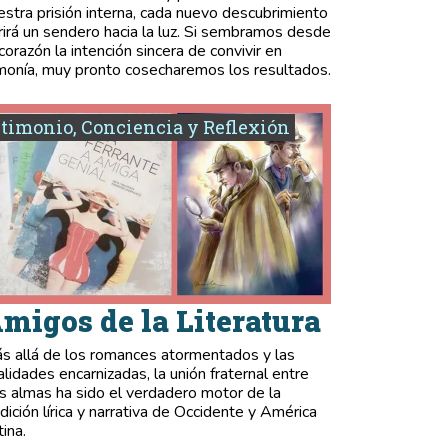
estra prisión interna, cada nuevo descubrimiento
rirá un sendero hacia la luz. Si sembramos desde
 corazón la intención sincera de convivir en
monía, muy pronto cosecharemos los resultados.
timonio, Conciencia y Reflexión
migos de la Literatura
s allá de los romances atormentados y las
validades encarnizadas, la unión fraternal entre
s almas ha sido el verdadero motor de la
adición lírica y narrativa de Occidente y América
tina.