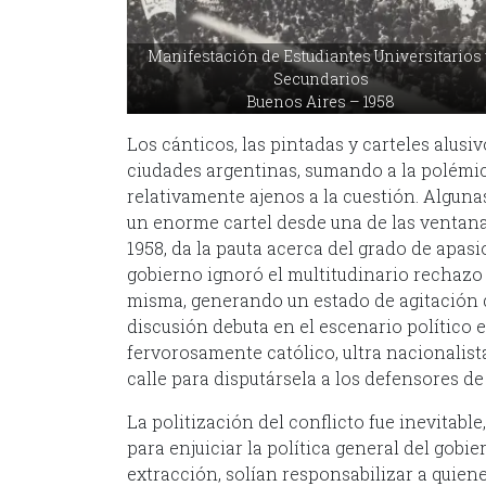
Manifestación de Estudiantes Universitarios 
Secundarios
Buenos Aires – 1958
Los cánticos, las pintadas y carteles alusi
ciudades argentinas, sumando a la polémic
relativamente ajenos a la cuestión. Alguna
un enorme cartel desde una de las ventana
1958, da la pauta acerca del grado de apas
gobierno ignoró el multitudinario rechazo
misma, generando un estado de agitación q
discusión debuta en el escenario político 
fervorosamente católico, ultra nacionalista 
calle para disputársela a los defensores de l
La politización del conflicto fue inevitabl
para enjuiciar la política general del gobier
extracción, solían responsabilizar a quienes