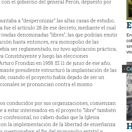
 con el gobierno del general Perón, depuesto por
puntaba a “desperonizar” las altas casas de estudio,
E
a fue el artículo 28 de ese decreto, mediante el cual
rivadas denominadas “libres”, las que podrían emitir
En
co
ibución hasta entonces, era monopolio de las
si
ebía ser reglamentado, no tuvo aplicación práctica,
vis
a Constituyente y luego las elecciones
rturo Frondizi en 1958. El 11 de junio de ese año,
- C
amante presidente estructuró la implantación de las
de, cuando el proyecto había dejado de ser un
nacionales se pronuncian contra el mismo
icos conducidos por sus organizaciones, comienzan
e a estar interesados en el proyecto “libre” también
 confesional, no caben dudas que la Iglesia
H
on la implementación de la libertad de enseñanza.
s cuestionaban el fin del monopolio estatal y