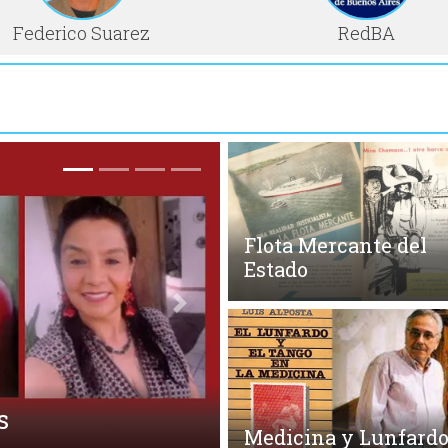
Federico Suarez
RedBA
Flota Mercante del
Estado
Siguiente
Medicina y Lunfard