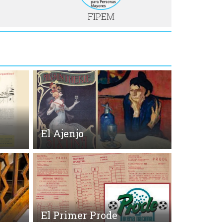
FIPEM
El Ajenjo
El Primer Prode
o