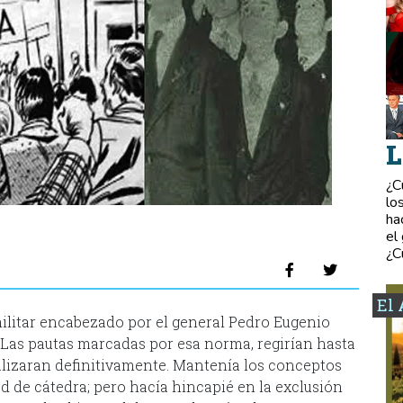
L
¿C
lo
ha
el
¿C
El 
militar encabezado por el general Pedro Eugenio
 Las pautas marcadas por esa norma, regirían hasta
alizaran definitivamente. Mantenía los conceptos
d de cátedra; pero hacía hincapié en la exclusión