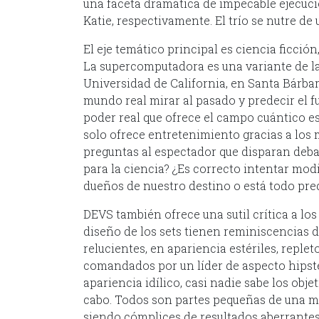
una faceta dramática de impecable ejecuci
Katie, respectivamente. El trío se nutre d
El eje temático principal es ciencia ficción,
La supercomputadora es una variante de l
Universidad de California, en Santa Bárbara
mundo real mirar al pasado y predecir el f
poder real que ofrece el campo cuántico es
solo ofrece entretenimiento gracias a los 
preguntas al espectador que disparan debate
para la ciencia? ¿Es correcto intentar mod
dueños de nuestro destino o está todo pr
DEVS también ofrece una sutil crítica a los
diseño de los sets tienen reminiscencias
relucientes, en apariencia estériles, repl
comandados por un líder de aspecto hipste
apariencia idílico, casi nadie sabe los obj
cabo. Todos son partes pequeñas de una maq
siendo cómplices de resultados aberrantes