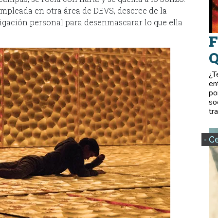
 empleada en otra área de DEVS, descree de la
stigación personal para desenmascarar lo que ella
F
Q
¿T
en
po
so
tr
- C