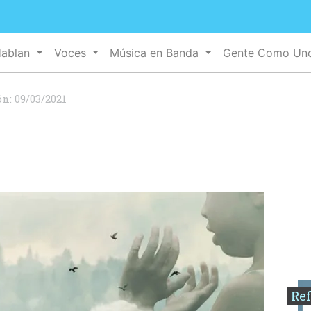
Hablan
Voces
Música en Banda
Gente Como U
ón:
09/03/2021
Ref