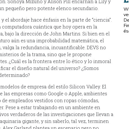
ón. Sonoya Mizuno y Alison Pill encarnan a Lily y
e un pequeño pero potente elenco secundario.
Wi
ve
 y el abordaje hace énfasis en la parte de “ciencia”.
De
Fi
a computadora cuántica que hoy opera en la
és
, bajo la dirección de John Martins. Si bien en el
uturo aún es una improbabilidad matemática, el
, valga la redundancia, incuantificable. DEVS no
misterios de la trama, sino que le propone
s. ¿Cuál es la frontera entre lo ético y lo inmoral
ificar el diseño natural del universo? ¿Somos
edeterminado?
 modelos de empresa del estilo Silicon Valley. El
 de las empresas como Google o Apple, ambientes
eto de empleados vestidos con ropas cómodas,
r. Pese a estar trabajando en un ambiente en
etivos verdaderos de las investigaciones que llevan a
uinaria gigante, y sin saberlo, tal vez, terminen
. Alex Garland plantea un escenario pero no