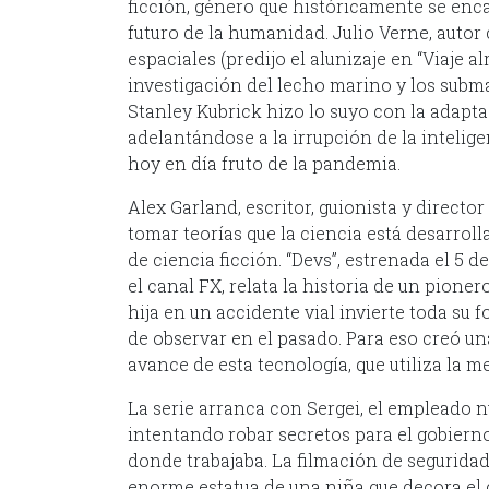
ficción, género que históricamente se enc
futuro de la humanidad. Julio Verne, autor 
espaciales (predijo el alunizaje en “Viaje al
investigación del lecho marino y los subma
Stanley Kubrick hizo lo suyo con la adaptac
adelantándose a la irrupción de la intelige
hoy en día fruto de la pandemia.
Alex Garland, escritor, guionista y directo
tomar teorías que la ciencia está desarroll
de ciencia ficción. “Devs”, estrenada el 5 d
el canal FX, relata la historia de un pione
hija en un accidente vial invierte toda su
de observar en el pasado. Para eso creó u
avance de esta tecnología, que utiliza la m
La serie arranca con Sergei, el empleado n
intentando robar secretos para el gobierno
donde trabajaba. La filmación de segurida
enorme estatua de una niña que decora el 