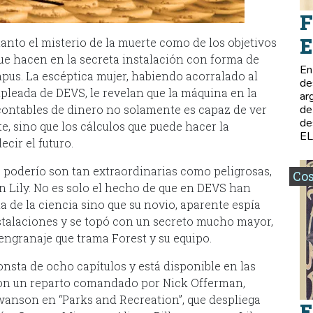
F
E
tanto el misterio de la muerte como de los objetivos
que hacen en la secreta instalación con forma de
En
pus. La escéptica mujer, habiendo acorralado al
de
leada de DEVS, le revelan que la máquina en la
ar
contables de dinero no solamente es capaz de ver
de
de
, sino que los cálculos que puede hacer la
E
cir el futuro.
 poderío son tan extraordinarias como peligrosas,
Co
n Lily. No es solo el hecho de que en DEVS han
a de la ciencia sino que su novio, aparente espía
instalaciones y se topó con un secreto mucho mayor,
 engranaje que trama Forest y su equipo.
consta de ocho capítulos y está disponible en las
 con un reparto comandado por Nick Offerman,
anson en “Parks and Recreation”, que despliega
E