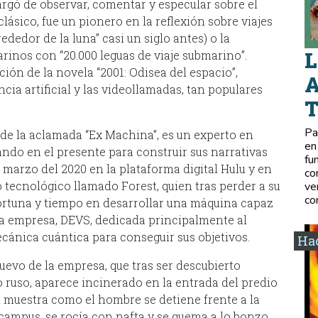
argó de observar, comentar y especular sobre el
clásico, fue un pionero en la reflexión sobre viajes
rededor de la luna” casi un siglo antes) o la
L
rinos con “20.000 leguas de viaje submarino”.
ión de la novela “2001: Odisea del espacio”,
A
ncia artificial y las videollamadas, tan populares
Pa
r de la aclamada “Ex Machina”, es un experto en
en
ando en el presente para construir sus narrativas
fu
e marzo del 2020 en la plataforma digital Hulu y en
co
ro tecnológico llamado Forest, quien tras perder a su
ve
co
 fortuna y tiempo en desarrollar una máquina capaz
na empresa, DEVS, dedicada principalmente al
ecánica cuántica para conseguir sus objetivos.
Hac
uevo de la empresa, que tras ser descubierto
 ruso, aparece incinerado en la entrada del predio
d muestra como el hombre se detiene frente a la
campus, se rocía con nafta y se quema a lo bonzo.