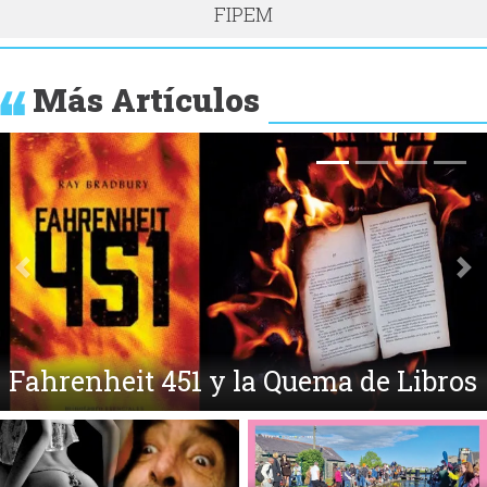
FIPEM
Más Artículos
Anterior
Si
El Ajenjo